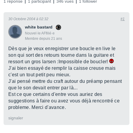
1 réponse
1 participant
346 vues
1 follower
30 Octobre 2004 à 02:32
#1
white bastard
Nouvel·le AFfilié·e
Membre depuis 21 ans
Dès que je veux enregistrer une boucle en live le
son qui sort des retours tourne dans la guitare et
ressort un gros larsen :Impossible de boucler!
J'ai bien essayé de remplir la caisse creuse mais
c'est un tout petit peu mieux.
J'ai pensé mettre du craft autour du préamp pensant
que le son devait entrer par là...
Est ce que certains d'entre vous auriez des
suggestions à faire ou avez vous déjà rencontré ce
probleme. Merci d'avance.
signaler