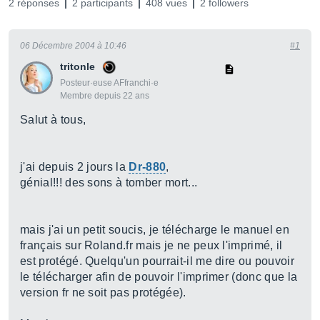
2 réponses
2 participants
408 vues
2 followers
06 Décembre 2004 à 10:46
#1
tritonle
Posteur·euse AFfranchi·e
Membre depuis 22 ans
Salut à tous,
j'ai depuis 2 jours la
Dr-880
,
génial!!! des sons à tomber mort...
mais j'ai un petit soucis, je télécharge le manuel en
français sur Roland.fr mais je ne peux l'imprimé, il
est protégé. Quelqu'un pourrait-il me dire ou pouvoir
le télécharger afin de pouvoir l'imprimer (donc que la
version fr ne soit pas protégée).