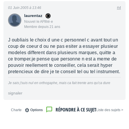
01 Juin 2005 à 13:46
#4
laurentaz
Nouvel·le AFfilié·e
Membre depuis 21 ans
J oubliais le choix d une c personnel c avant tout un
coup de coeur d ou ne pas esiter a essayer plusieur
modeles different dans plusieurs marques, quitte a
ce tromper.je pense que personne n est a meme de
pouvoir reellement te conseiller, cela serait hyper
pretencieux de dire je te conseil tel ou tel instrument.
Je sais j'suis nul en orthogaphe, mais ca fait trente ans qu'ca dure
signaler
RÉPONDRE À CE SUJET
Charte
Options
< Liste des sujets