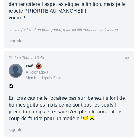
dernier critére l aspet estetique la finition, mais je le
repete PRIORITE AU MANCHE!!!!
voilou!!!
Je sais j'suis nul en orthogaphe, mais ca fait trente ans qu'ca dure
signaler
01 Juin 2005 à 13:45
#3
ræf
AFicionado·a
Membre depuis 21 ans
En tous cas ne te focalise pas sur ibanez ils font de
bonnes guitares mais ce ne sont pas les seuls !
prend ton temps et essaie s'en plein tu aurai ptr le
coup de foudre pour un modèle !
signaler