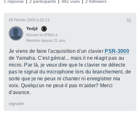
1 réponse
2 participants
482 vues
2 followers
09 Février 2005 à 02:13
#1
Yedjé
Nouvel·le AFfilié·e
Membre depuis 21 ans
Je viens de faire l'acquisition d'un clavier
PSR-3000
de Yamaha. C'est génial... mais il ne réagit pas au
micro. Par là, je veux dire que le clavier ne détecte
pas le signal du microphone lors du branchement, de
sorte que je ne peux ni chanter ni enregistrer ma
voix. Quelqu'un ne peut-il pas m'aider? Merci
d'avance.
signaler