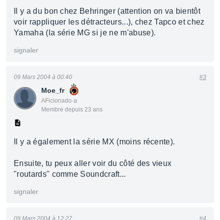
Il y a du bon chez Behringer (attention on va bientôt
voir rappliquer les détracteurs...), chez Tapco et chez
Yamaha (la série MG si je ne m'abuse).
signaler
09 Mars 2004 à 00:40
#3
Moe_fr
AFicionado·a
Membre depuis 23 ans
Il y a également la série MX (moins récente).
Ensuite, tu peux aller voir du côté des vieux
"routards" comme Soundcraft...
signaler
09 Mars 2004 à 12:27
#4