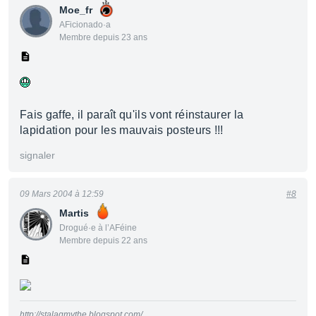
Moe_fr
AFicionado·a
Membre depuis 23 ans
Fais gaffe, il paraît qu'ils vont réinstaurer la
lapidation pour les mauvais posteurs !!!
signaler
09 Mars 2004 à 12:59
#8
Martis
Drogué·e à l’AFéine
Membre depuis 22 ans
http://stalagmythe.blogspot.com/