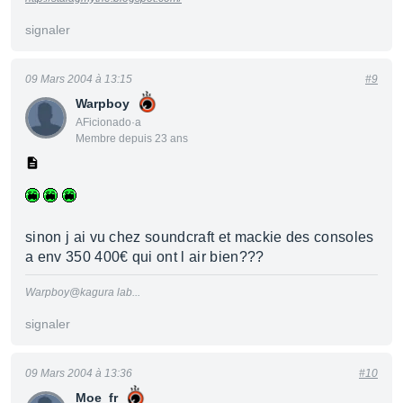
signaler
09 Mars 2004 à 13:15
#9
Warpboy
AFicionado·a
Membre depuis 23 ans
sinon j ai vu chez soundcraft et mackie des consoles
a env 350 400€ qui ont l air bien???
Warpboy@kagura lab...
signaler
09 Mars 2004 à 13:36
#10
Moe_fr