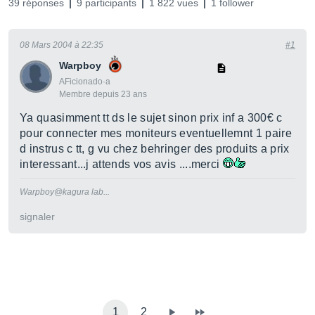
39 réponses
9 participants
1 822 vues
1 follower
08 Mars 2004 à 22:35
#1
Warpboy
AFicionado·a
Membre depuis 23 ans
Ya quasimment tt ds le sujet sinon prix inf a 300€ c
pour connecter mes moniteurs eventuellemnt 1 paire
d instrus c tt, g vu chez behringer des produits a prix
interessant...j attends vos avis ....merci
Warpboy@kagura lab...
signaler
1
2