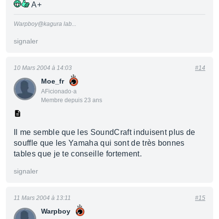
A+
Warpboy@kagura lab...
signaler
10 Mars 2004 à 14:03
#14
Moe_fr
AFicionado·a
Membre depuis 23 ans
Il me semble que les SoundCraft induisent plus de
souffle que les Yamaha qui sont de très bonnes
tables que je te conseille fortement.
signaler
11 Mars 2004 à 13:11
#15
Warpboy