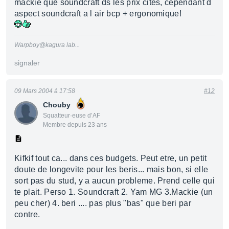
mackie que soundcraft ds les prix cités, cependant d
aspect soundcraft a l air bcp + ergonomique!
Warpboy@kagura lab...
signaler
09 Mars 2004 à 17:58
#12
Chouby
Squatteur·euse d’AF
Membre depuis 23 ans
Kifkif tout ca... dans ces budgets. Peut etre, un petit
doute de longevite pour les beris... mais bon, si elle
sort pas du stud, y a aucun probleme. Prend celle qui
te plait. Perso 1. Soundcraft 2. Yam MG 3.Mackie (un
peu cher) 4. beri .... pas plus "bas" que beri par
contre.