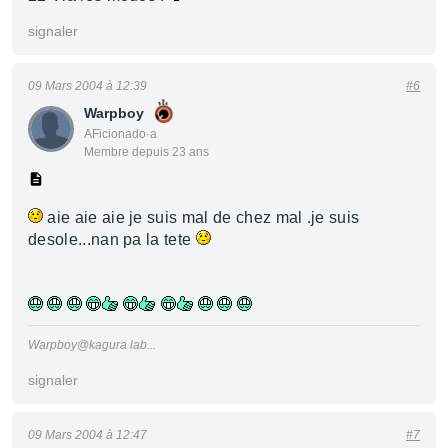
signaler
09 Mars 2004 à 12:39
#6
Warpboy
AFicionado·a
Membre depuis 23 ans
aie aie aie je suis mal de chez mal .je suis
desole...nan pa la tete
Warpboy@kagura lab...
signaler
09 Mars 2004 à 12:47
#7