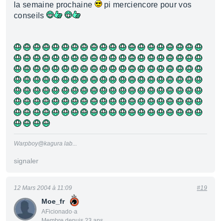
la semaine prochaine
pi merciencore pour vos
conseils
Warpboy@kagura lab...
signaler
12 Mars 2004 à 11:09
#19
Moe_fr
AFicionado·a
Membre depuis 23 ans