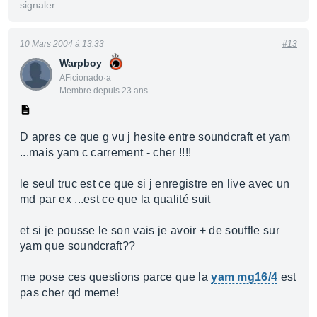
signaler
10 Mars 2004 à 13:33
#13
Warpboy
AFicionado·a
Membre depuis 23 ans
D apres ce que g vu j hesite entre soundcraft et yam
...mais yam c carrement - cher !!!!
le seul truc est ce que si j enregistre en live avec un
md par ex ...est ce que la qualité suit
et si je pousse le son vais je avoir + de souffle sur
yam que soundcraft??
me pose ces questions parce que la
yam mg16/4
est
pas cher qd meme!