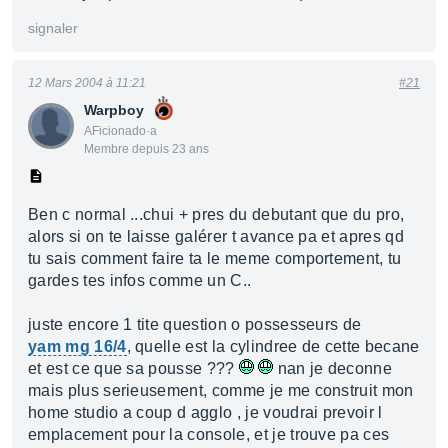
signaler
12 Mars 2004 à 11:21
#21
Warpboy
AFicionado·a
Membre depuis 23 ans
Ben c normal ...chui + pres du debutant que du pro,
alors si on te laisse galérer t avance pa et apres qd
tu sais comment faire ta le meme comportement, tu
gardes tes infos comme un C..
juste encore 1 tite question o possesseurs de
yam mg 16/4
, quelle est la cylindree de cette becane
et est ce que sa pousse ???
nan je deconne
mais plus serieusement, comme je me construit mon
home studio a coup d agglo , je voudrai prevoir l
emplacement pour la console, et je trouve pa ces