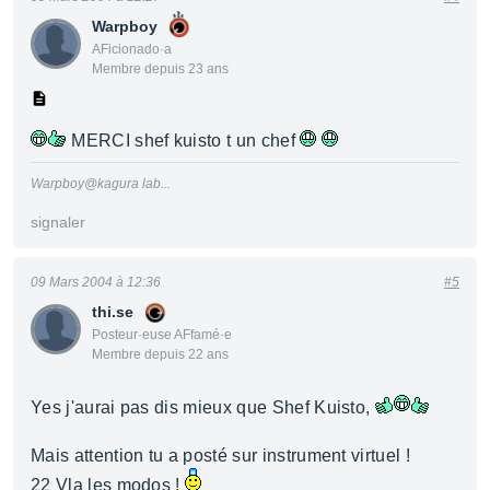
Warpboy
AFicionado·a
Membre depuis 23 ans
MERCI shef kuisto t un chef
Warpboy@kagura lab...
signaler
09 Mars 2004 à 12:36
#5
thi.se
Posteur·euse AFfamé·e
Membre depuis 22 ans
Yes j'aurai pas dis mieux que Shef Kuisto,
Mais attention tu a posté sur instrument virtuel !
22 Vla les modos !