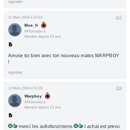
signaler
11 Mars 2004 à 23:03
#17
Moe_fr
AFicionado·a
Membre depuis 23 ans
Amuse toi bien avec ton nouveau matos WARPBOY
!
signaler
12 Mars 2004 à 01:03
#18
Warpboy
AFicionado·a
Membre depuis 23 ans
merci les aufiofanziniens
l achat est prevu