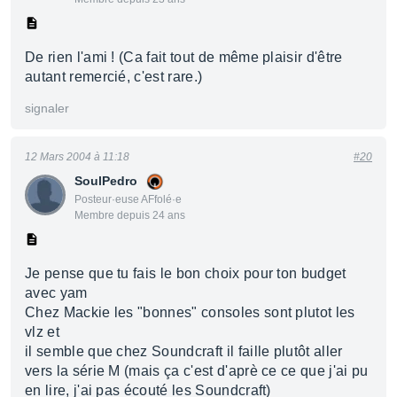
De rien l'ami ! (Ca fait tout de même plaisir d'être
autant remercié, c'est rare.)
signaler
12 Mars 2004 à 11:18
#20
SoulPedro
Posteur·euse AFfolé·e
Membre depuis 24 ans
Je pense que tu fais le bon choix pour ton budget
avec yam
Chez Mackie les "bonnes" consoles sont plutot les
vlz et
il semble que chez Soundcraft il faille plutôt aller
vers la série M (mais ça c'est d'aprè ce ce que j'ai pu
en lire, j'ai pas écouté les Soundcraft)