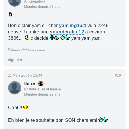
AFicionado·a
Membre depuis 23 ans
Ben c clair yam c - cher
yam mg16/4
vu a 224€
neuve !! contre une
soundcraft e12
a environ
380€....
c decidé
yam yam yam
Warpboy@kagura lab...
signaler
11 Mars 2004 à 13:44
#16
thi.se
Posteur·euse AFfamé·e
Membre depuis 22 ans
Cool !!
Eh bien je te souhaite bon SON chers ami