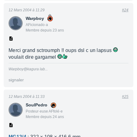
12 Mars 2004 à 11:29
#24
Warpboy
AFicionado·a
Membre depuis 23 ans
Merci grand sctroumph !! oups dsl c un lapsus
voulait dire gargamel
Warpboy@kagura lab...
signaler
12 Mars 2004 à 11:33
#25
SoulPedro
Posteur·euse AFfolé·e
Membre depuis 24 ans
MG12/4
: 322 × 108 × 416,6 mm