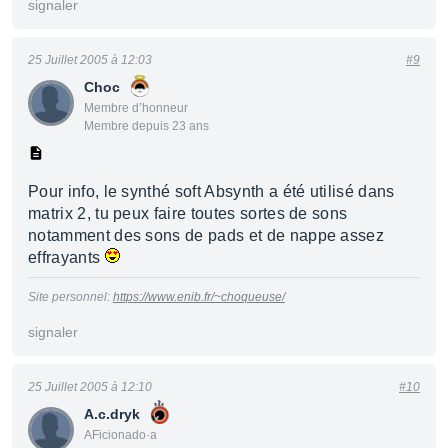
signaler
25 Juillet 2005 à 12:03
#9
Choc
Membre d’honneur
Membre depuis 23 ans
Pour info, le synthé soft Absynth a été utilisé dans
matrix 2, tu peux faire toutes sortes de sons
notamment des sons de pads et de nappe assez
effrayants
Site personnel:
https://www.enib.fr/~choqueuse/
signaler
25 Juillet 2005 à 12:10
#10
A.c.dryk
AFicionado·a