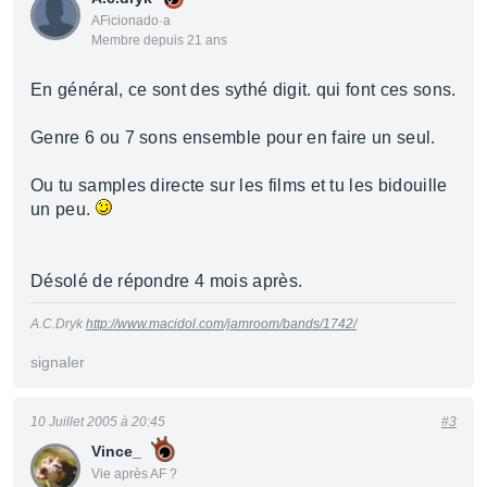
AFicionado·a
Membre depuis 21 ans
En général, ce sont des sythé digit. qui font ces sons.
Genre 6 ou 7 sons ensemble pour en faire un seul.
Ou tu samples directe sur les films et tu les bidouille
un peu.
Désolé de répondre 4 mois après.
A.C.Dryk
http://www.macidol.com/jamroom/bands/1742/
signaler
10 Juillet 2005 à 20:45
#3
Vince_
Vie après AF ?