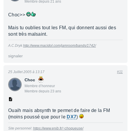
Membre depuis 21 ans
Choc>>
Mais tu oublies tout les FM, qui donnent aussi des
sont très malsaint.
A.C.Dryk
http://www.macidol.com/jamroom/bands/1742/
signaler
25 Juillet 2005 à 13:17
#11
Choc
Membre d’honneur
Membre depuis 23 ans
Ouaih mais absynth te permet de faire de la FM
(moins poussé que pour le
DX7
)
Site personnel:
https://www.enib.fr/~choqueuse/