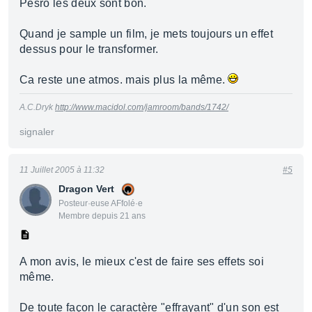
Pesro les deux sont bon.
Quand je sample un film, je mets toujours un effet
dessus pour le transformer.
Ca reste une atmos. mais plus la même.
A.C.Dryk
http://www.macidol.com/jamroom/bands/1742/
signaler
11 Juillet 2005 à 11:32
#5
Dragon Vert
Posteur·euse AFfolé·e
Membre depuis 21 ans
A mon avis, le mieux c'est de faire ses effets soi
même.
De toute façon le caractère "effrayant" d'un son est