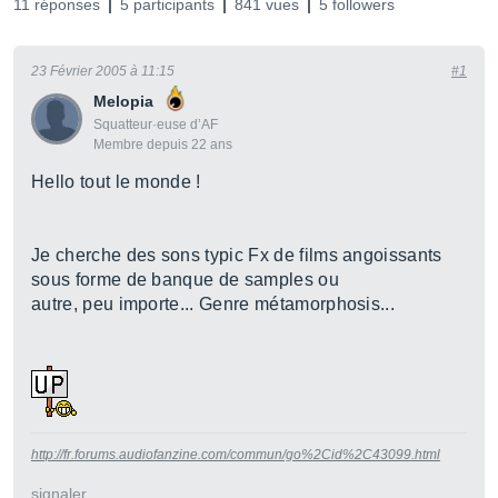
11 réponses
5 participants
841 vues
5 followers
23 Février 2005 à 11:15
#1
Melopia
Squatteur·euse d’AF
Membre depuis 22 ans
Hello tout le monde !
Je cherche des sons typic Fx de films angoissants
sous forme de banque de samples ou
autre, peu importe... Genre métamorphosis...
http://fr.forums.audiofanzine.com/commun/go%2Cid%2C43099.html
signaler