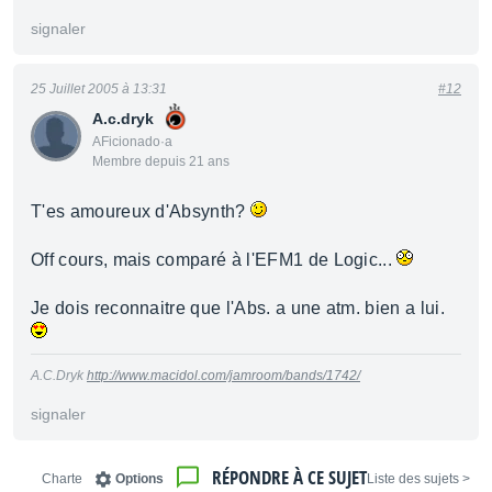
signaler
25 Juillet 2005 à 13:31
#12
A.c.dryk
AFicionado·a
Membre depuis 21 ans
T'es amoureux d'Absynth?
Off cours, mais comparé à l'EFM1 de Logic...
Je dois reconnaitre que l'Abs. a une atm. bien a lui.
A.C.Dryk
http://www.macidol.com/jamroom/bands/1742/
signaler
RÉPONDRE À CE SUJET
Charte
Options
< Liste des sujets