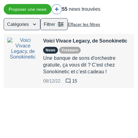
55
news trouvées
Proposer une news
Catégories
Filtrer
Effacer les filtres
Voici Vivace Legacy, de Sonokinetic
News
Freeware
Une banque de sons d'orchestre
gratuite, ça vous dit ? C'est chez
Sonokinetic et c'est cadeau !
08/12/22
15