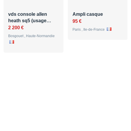
vds console allen
Ampli casque
heath sq5 (usage…
95 €
2 200 €
Paris , Ile-de-France
Bosgouet , Haute-Normandie