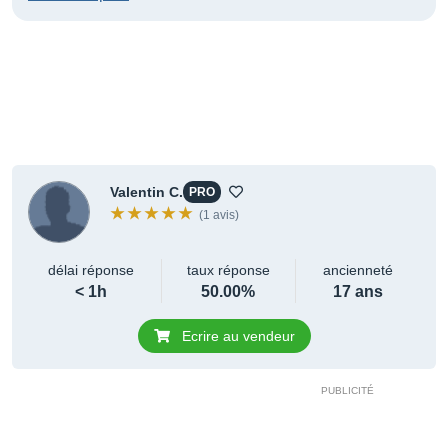
Valentin C.
PRO
(1 avis)
délai réponse
taux réponse
ancienneté
< 1h
50.00%
17 ans
Ecrire au vendeur