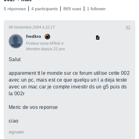
5 réponses
4 participants
869 vues
1 follower
08 Novembre 2004 à 22:17
#1
fredkro
Posteur·euse AFfiné·e
Membre depuis 22 ans
Salut
apparement tt le monde sur ce forum utilise cette 002
avec un pc, mais est ce que quelqu un l a deja teste
avec un mac car je compte investir ds un g5 puis ds
la 002r
Meric de vos reponse
ciao
signaler