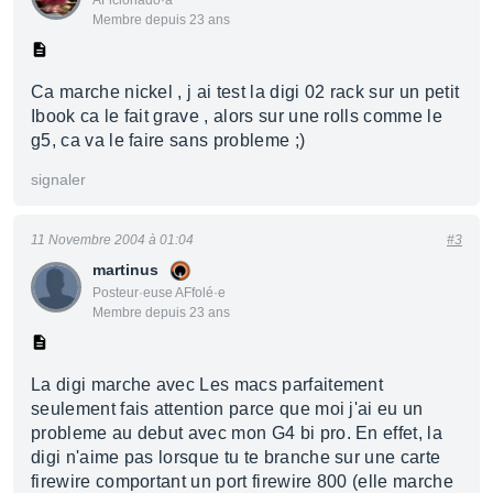
AFicionado·a
Membre depuis 23 ans
Ca marche nickel , j ai test la digi 02 rack sur un petit
Ibook ca le fait grave , alors sur une rolls comme le
g5, ca va le faire sans probleme ;)
signaler
11 Novembre 2004 à 01:04
#3
martinus
Posteur·euse AFfolé·e
Membre depuis 23 ans
La digi marche avec Les macs parfaitement
seulement fais attention parce que moi j'ai eu un
probleme au debut avec mon G4 bi pro. En effet, la
digi n'aime pas lorsque tu te branche sur une carte
firewire comportant un port firewire 800 (elle marche