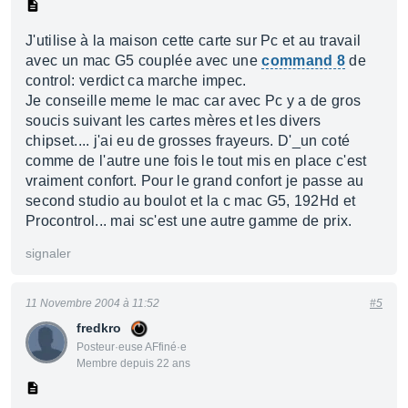
J'utilise à la maison cette carte sur Pc et au travail
avec un mac G5 couplée avec une
command 8
de
control: verdict ca marche impec.
Je conseille meme le mac car avec Pc y a de gros
soucis suivant les cartes mères et les divers
chipset.... j'ai eu de grosses frayeurs. D'_un coté
comme de l'autre une fois le tout mis en place c'est
vraiment confort. Pour le grand confort je passe au
second studio au boulot et la c mac G5, 192Hd et
Procontrol... mai sc'est une autre gamme de prix.
signaler
11 Novembre 2004 à 11:52
#5
fredkro
Posteur·euse AFfiné·e
Membre depuis 22 ans