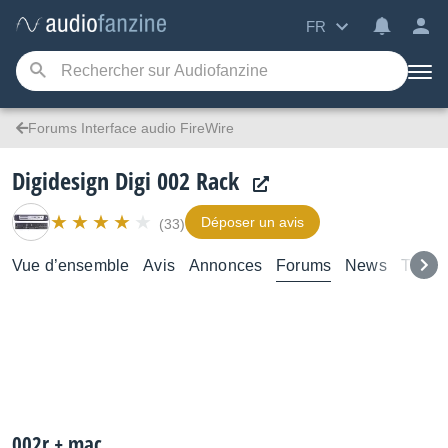
FR
Forums Interface audio FireWire
Digidesign Digi 002 Rack
Déposer un avis
(33)
Vue d’ensemble
Avis
Annonces
Forums
News
Tutori
002r + mac