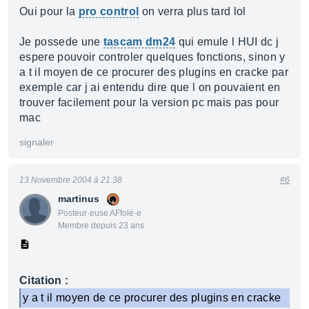
Oui pour la
pro control
on verra plus tard lol
Je possede une
tascam dm24
qui emule l HUI dc j
espere pouvoir controler quelques fonctions, sinon y
a t il moyen de ce procurer des plugins en cracke par
exemple car j ai entendu dire que l on pouvaient en
trouver facilement pour la version pc mais pas pour
mac
signaler
13 Novembre 2004 à 21:38
#6
martinus
Posteur·euse AFfolé·e
Membre depuis 23 ans
Citation :
y a t il moyen de ce procurer des plugins en cracke