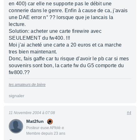
en 400) car elle ne supporte pas le débit une
connerie dans le genre. Enfin à cause de ca, j'avais
une DAE error n° ?? lorsque que je lancais la
lecture.
Solution: acheter une carte firewire avec
SEULEMENT du fw400. !!!
Moi j'ai acheté une carte a 20 euros et ca marche
tres bien maintenant.
Donc, fais gaffe car tu risque d'avoir le pb car si mes
souvenirs sont bon, la carte fw du G5 comporte du
fw800.??
les amateurs de bière
signaler
11 Novembre 2004 à 07:08
#4
Mat2fun
Posteur·euse AFfolé·e
Membre depuis 23 ans