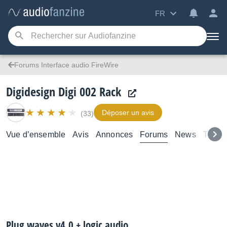
FR
Forums Interface audio FireWire
Digidesign Digi 002 Rack
Déposer un avis
(33)
Vue d’ensemble
Avis
Annonces
Forums
News
Tutori
Plug waves v4.0 + logic audio