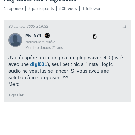
1 réponse
2 participants
508 vues
1 follower
30 Janvier 2005 à 16:32
#1
Mö_974
Nouvel·le AFfilié·e
Membre depuis 21 ans
J'ai récupéré un cd original de plug waves 4.0 (livré
avec une
digi001
), seul petit hic a l'instal, logic
audio ne veut lus se lancer! Si vous avez une
solution à me proposer...!?!
Merci
signaler