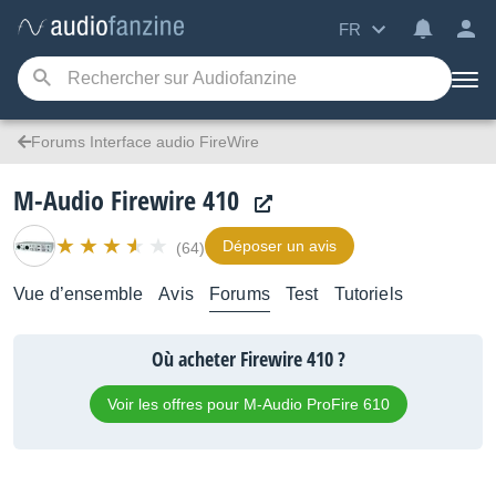
FR
Forums Interface audio FireWire
M-Audio Firewire 410
Déposer un avis
(64)
Vue d’ensemble
Avis
Forums
Test
Tutoriels
Où acheter Firewire 410 ?
Voir les offres pour M-Audio ProFire 610