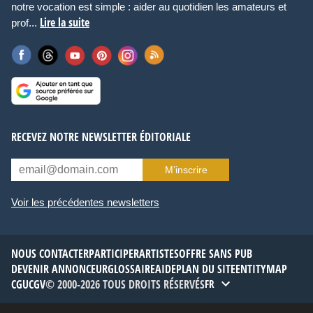
notre vocation est simple : aider au quotidien les amateurs et
Lire la suite
prof...
RECEVEZ NOTRE NEWSLETTER ÉDITORIALE
M’inscrire
Voir les précédentes newsletters
NOUS CONTACTER
PARTICIPER
ARTISTES
OFFRE SANS PUB
DEVENIR ANNONCEUR
GLOSSAIRE
AIDE
PLAN DU SITE
ENTITYMAP
CGU
CGV
© 2000-2026 TOUS DROITS RÉSERVÉS
FR