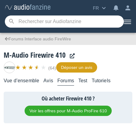
FR
Forums Interface audio FireWire
M-Audio Firewire 410
Déposer un avis
(64)
Vue d’ensemble
Avis
Forums
Test
Tutoriels
Où acheter Firewire 410 ?
Voir les offres pour M-Audio ProFire 610