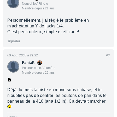
Nouvel·le AFfilié·e
Membre depuis 21 ans
Personnellement, j'ai réglé le problème en
m'achetant un Y de jacks 1/4.
C'est peu coûteux, simple et efficace!
signaler
09 Aout 2005 à 21:32
#3
PaniaK
Posteur·euse AFfamé·e
Membre depuis 22 ans
Déjà, tu mets la piste en mono sous cubase, et tu
n'oublies pas de centrer les boutons de pan dans le
panneau de la 410 (ana 1/2 in). Ca devrait marcher