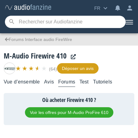
FR
Forums Interface audio FireWire
M-Audio Firewire 410
Déposer un avis
(64)
Vue d’ensemble
Avis
Forums
Test
Tutoriels
Où acheter Firewire 410 ?
Voir les offres pour M-Audio ProFire 610