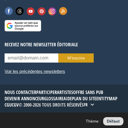
RECEVEZ NOTRE NEWSLETTER ÉDITORIALE
M’inscrire
Voir les précédentes newsletters
NOUS CONTACTER
PARTICIPER
ARTISTES
OFFRE SANS PUB
DEVENIR ANNONCEUR
GLOSSAIRE
AIDE
PLAN DU SITE
ENTITYMAP
CGU
CGV
© 2000-2026 TOUS DROITS RÉSERVÉS
FR
Thème :
Défaut