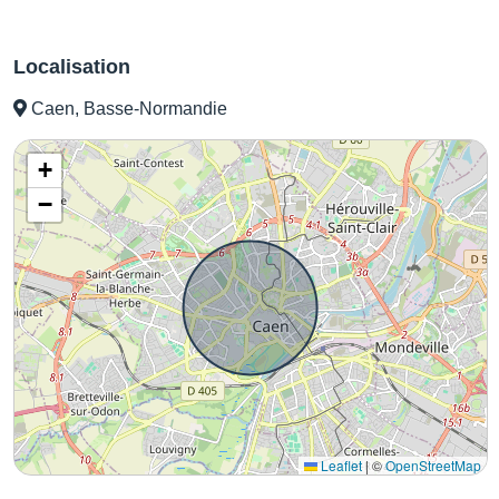
Localisation
Caen, Basse-Normandie
+
−
Leaflet
|
©
OpenStreetMap