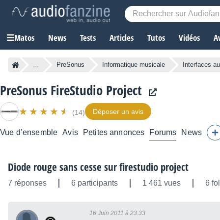
Matos
News
Tests
Articles
Tutos
Vidéos
A
...
PreSonus
Informatique musicale
Interfaces au
PreSonus FireStudio Project
Déposer un avis
(14)
Vue d’ensemble
Avis
Petites annonces
Forums
News
Diode rouge sans cesse sur firestudio project
7 réponses
6 participants
1 461 vues
6 fo
16 Juin 2011 à 23:33