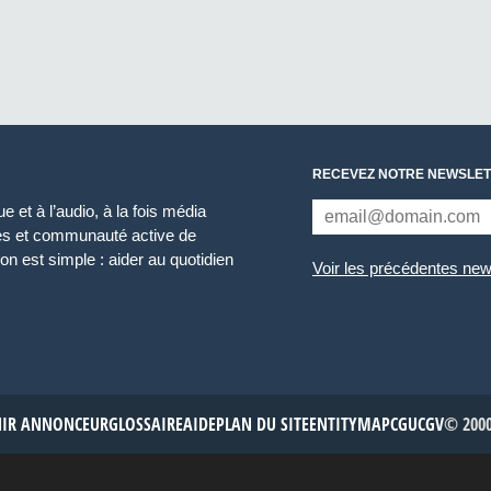
RECEVEZ NOTRE NEWSLET
 et à l’audio, à la fois média
ces et communauté active de
n est simple : aider au quotidien
Voir les précédentes new
NIR ANNONCEUR
GLOSSAIRE
AIDE
PLAN DU SITE
ENTITYMAP
CGU
CGV
© 2000