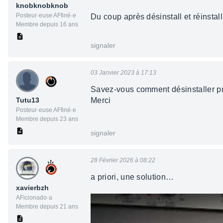
knobknobknob
Posteur·euse AFfiné·e
Du coup après désinstall et réinstal
Membre depuis 16 ans
signaler
03 Janvier 2023 à 17:13
Savez-vous comment désinstaller p
Tutu13
Merci
Posteur·euse AFfiné·e
Membre depuis 23 ans
signaler
28 Février 2026 à 08:22
a priori, une solution…
xavierbzh
AFicionado·a
Membre depuis 21 ans