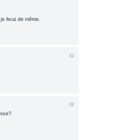
 je ferai de même.
#3
#4
onise?