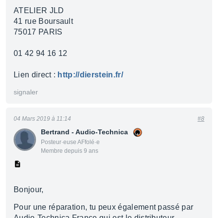
ATELIER JLD
41 rue Boursault
75017 PARIS
01 42 94 16 12
Lien direct :
http://dierstein.fr/
signaler
04 Mars 2019 à 11:14
#8
Bertrand - Audio-Technica
Posteur·euse AFfolé·e
Membre depuis 9 ans
Bonjour,
Pour une réparation, tu peux également passé par
Audio-Technica France qui est le distributeur