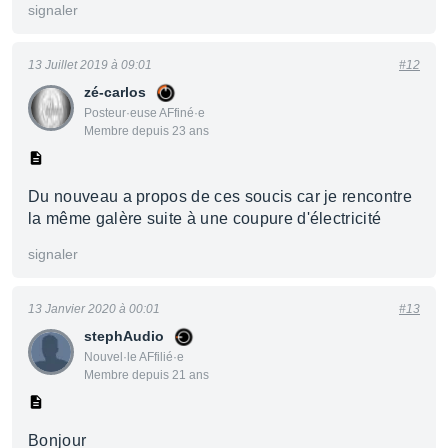
signaler
13 Juillet 2019 à 09:01
#12
zé-carlos
Posteur·euse AFfiné·e
Membre depuis 23 ans
Du nouveau a propos de ces soucis car je rencontre
la même galère suite à une coupure d'électricité
signaler
13 Janvier 2020 à 00:01
#13
stephAudio
Nouvel·le AFfilié·e
Membre depuis 21 ans
Bonjour