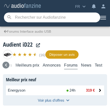
FR
Forums Interface audio USB
Audient iD22
Déposer un avis
(16)
e
Avis
Meilleurs prix
Annonces
Forums
News
Test
Meilleur prix neuf
Energyson
24h
319 €
Voir plus d’offres