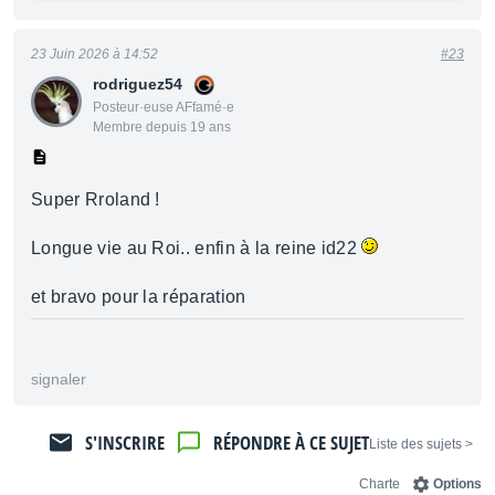
23 Juin 2026 à 14:52
#23
rodriguez54
Posteur·euse AFfamé·e
Membre depuis 19 ans
Super Rroland !
Longue vie au Roi.. enfin à la reine id22
et bravo pour la réparation
signaler
S'INSCRIRE
RÉPONDRE À CE SUJET
< Liste des sujets
Charte
Options