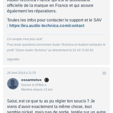
officielle de la marque en France et qui assure
également les réparations.
Toutes les infos pour contacter le support et le SAV
:
https://eu.audio-technica.com/contact
Ce compte n'est plus actif.
Pour toute questions concernant Audio-Technica et Audient contactez le
profil "Johan Audio-Technica" ou directement le 01 43 72 82 82.
signaler
26 Avril 2019 à 11:55
#9
oscarmotus
Nouvel·le AFfilié·e
Membre depuis 13 ans
Salut, est ce que tu as pu régler ton soucis ? Je
viens d'avoir exactement la même chose, tout
semble nickel, mais pas de sortie, testée sur un autre