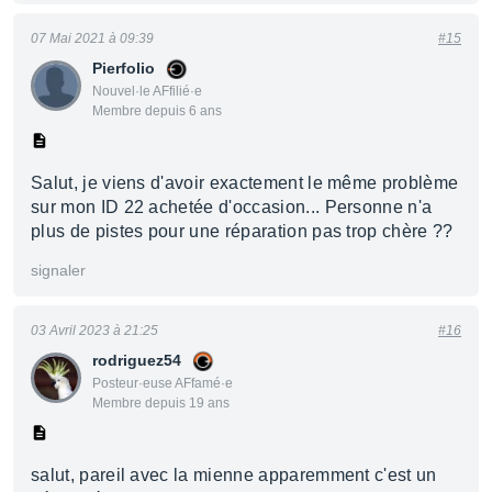
07 Mai 2021 à 09:39
#15
Pierfolio
Nouvel·le AFfilié·e
Membre depuis 6 ans
Salut, je viens d'avoir exactement le même problème
sur mon ID 22 achetée d'occasion... Personne n'a
plus de pistes pour une réparation pas trop chère ??
signaler
03 Avril 2023 à 21:25
#16
rodriguez54
Posteur·euse AFfamé·e
Membre depuis 19 ans
salut, pareil avec la mienne apparemment c'est un