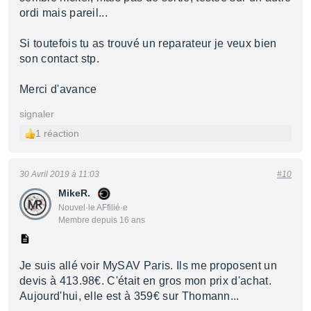
ordi mais pareil...
Si toutefois tu as trouvé un reparateur je veux bien
son contact stp.
Merci d'avance
signaler
1 réaction
30 Avril 2019 à 11:03
#10
MikeR.
Nouvel·le AFfilié·e
Membre depuis 16 ans
Je suis allé voir MySAV Paris. Ils me proposent un
devis à 413.98€. C'était en gros mon prix d'achat.
Aujourd'hui, elle est à 359€ sur Thomann...