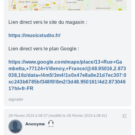
Lien direct vers le site du magasin :
https://musicstudio.fr/
Lien direct vers le plan Google :
https://www.google.com/maps/place/13+Rue+Ga
mbetta,+77124+Villenoy,+France/@48.95016,2.873
038,16z/data=!4m5!3m4!1s0x47e8a0e21d7ec307:0
xc243b6785bf348f0!8m2!3d48.950161!4d2.873046
1?hl=fr-FR
signaler
28 Février 2019 à 08:37 (modifié le 28 Février 2019 à 08:41)
#7
Anonyme