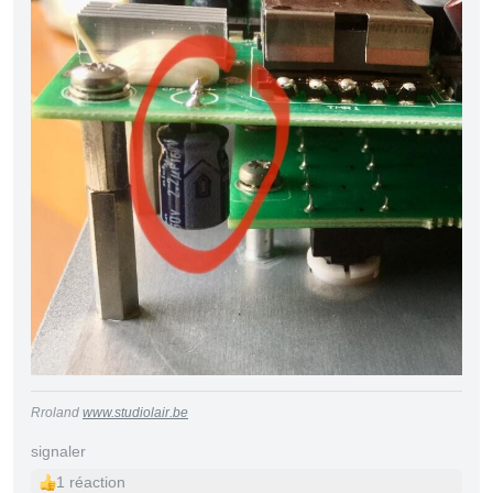
Rroland
www.studiolair.be
signaler
1 réaction