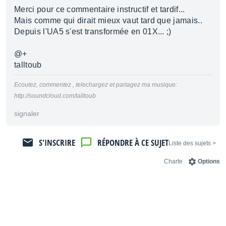
Merci pour ce commentaire instructif et tardif...
Mais comme qui dirait mieux vaut tard que jamais..
Depuis l'UA5 s'est transformée en 01X... ;)
@+
talltoub
Ecoutez, commentez , telechargez et partagez ma musique:
http://soundcloud.com/talltoub
signaler
S'INSCRIRE
RÉPONDRE À CE SUJET
< Liste des sujets
Charte
Options