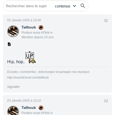
02 Janvier 2005 à 10:40
#2
Talltoub
Posteur·euse AFfolé·e
Membre depuis 23 ans
Hip, hop,
Ecoutez, commentez , telechargez et partagez ma musique:
http://soundcloud.com/talltoub
signaler
03 Janvier 2005 à 10:22
#3
Talltoub
Posteur·euse AFfolé·e