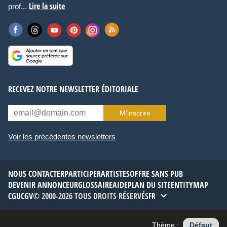
Lire la suite
prof...
RECEVEZ NOTRE NEWSLETTER ÉDITORIALE
M’inscrire
Voir les précédentes newsletters
NOUS CONTACTER
PARTICIPER
ARTISTES
OFFRE SANS PUB
DEVENIR ANNONCEUR
GLOSSAIRE
AIDE
PLAN DU SITE
ENTITYMAP
CGU
CGV
© 2000-2026 TOUS DROITS RÉSERVÉS
FR
Thème :
Défaut