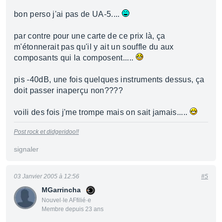
bon perso j'ai pas de UA-5....
par contre pour une carte de ce prix là, ça
m'étonnerait pas qu'il y ait un souffle du aux
composants qui la composent.....
pis -40dB, une fois quelques instruments dessus, ça
doit passer inaperçu non????
voili des fois j'me trompe mais on sait jamais.....
Post rock et didgeridoo!!
signaler
03 Janvier 2005 à 12:56
#5
MGarrincha
Nouvel·le AFfilié·e
Membre depuis 23 ans