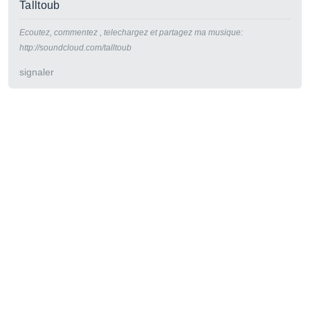
Talltoub
Ecoutez, commentez , telechargez et partagez ma musique:
http://soundcloud.com/talltoub
signaler