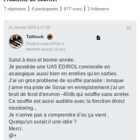
7 réponses
4 participants
977 vues
2 followers
01 Janvier 2005 à 17:38
#1
Talltoub
Posteur·euse AFfolé·e
Membre depuis 23 ans
Salut à tous et bonne année.
Je possède une UA5 EDIROL connectée en
analogique aussi bien en entrées qu'en sorties.
J'ai un gros probleme de souffle parasite : lorsque
j'arme ma piste de Sonar en enregistrement j'ai un
bruit de fond d'environ -40db qui souffle sans arreter.
Ce souffle est aussi audible avec la fonction direct
monitoring...
Je n'arrive pas a comprendre d'ou ça vient .
Quelqu'un aurait il une idée ?
Merci.
@+