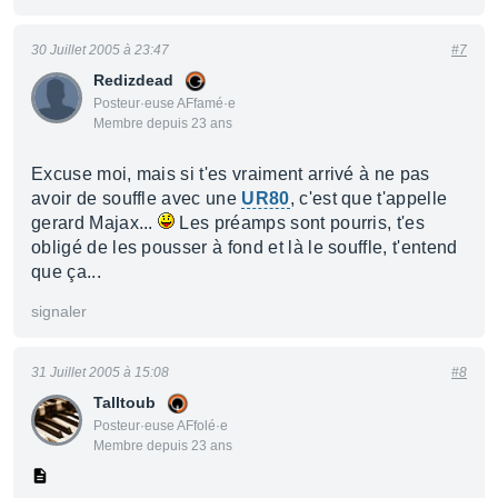
30 Juillet 2005 à 23:47
#7
Redizdead
Posteur·euse AFfamé·e
Membre depuis 23 ans
Excuse moi, mais si t'es vraiment arrivé à ne pas
avoir de souffle avec une
UR80
, c'est que t'appelle
gerard Majax...
Les préamps sont pourris, t'es
obligé de les pousser à fond et là le souffle, t'entend
que ça...
signaler
31 Juillet 2005 à 15:08
#8
Talltoub
Posteur·euse AFfolé·e
Membre depuis 23 ans