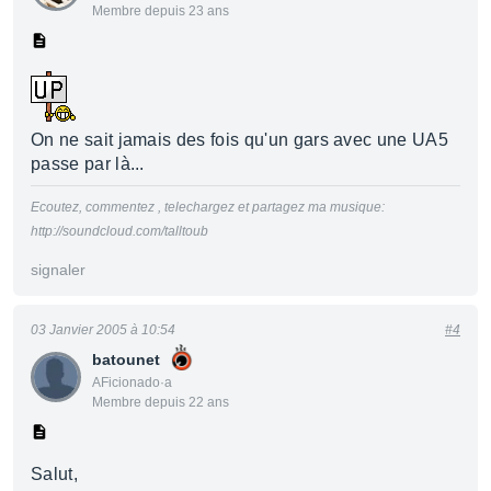
Membre depuis 23 ans
On ne sait jamais des fois qu'un gars avec une UA5
passe par là...
Ecoutez, commentez , telechargez et partagez ma musique:
http://soundcloud.com/talltoub
signaler
03 Janvier 2005 à 10:54
#4
batounet
AFicionado·a
Membre depuis 22 ans
Salut,