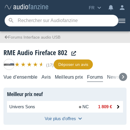
FR
Forums Interface audio USB
RME Audio Fireface 802
Déposer un avis
(17)
Vue d’ensemble
Avis
Meilleurs prix
Forums
News
Tes
Meilleur prix neuf
Univers Sons
NC
1 809 €
Voir plus d’offres