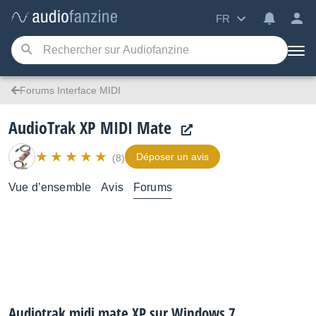
FR
Forums Interface MIDI
AudioTrak XP MIDI Mate
Déposer un avis
(8)
Vue d’ensemble
Avis
Forums
Audiotrak midi mate XP sur Windows 7