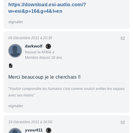
https://download.esi-audio.com/?
w=esi&p=16&g=4&l=en
signaler
09 Décembre 2011 à 20:36
#3
darkwolf
Nouvel·le AFfilié·e
Membre depuis 18 ans
Merci beaucoup je le cherchais !!
"Vouloir comprendre les humains c'est comme vouloir arrêter les vagues
avec ses mains"
signaler
19 Décembre 2011 à 16:00
#4
yvesr411