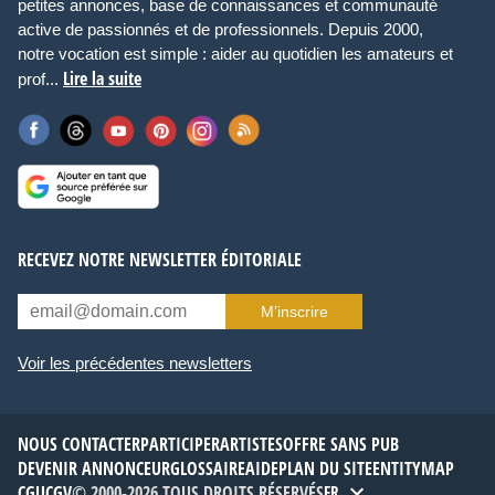
petites annonces, base de connaissances et communauté
active de passionnés et de professionnels. Depuis 2000,
notre vocation est simple : aider au quotidien les amateurs et
Lire la suite
prof...
RECEVEZ NOTRE NEWSLETTER ÉDITORIALE
M’inscrire
Voir les précédentes newsletters
NOUS CONTACTER
PARTICIPER
ARTISTES
OFFRE SANS PUB
DEVENIR ANNONCEUR
GLOSSAIRE
AIDE
PLAN DU SITE
ENTITYMAP
CGU
CGV
© 2000-2026 TOUS DROITS RÉSERVÉS
FR