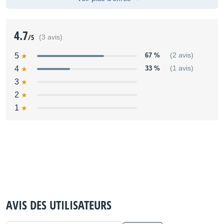
4.7
/5
(3 avis)
5
67 %
(2 avis)
4
33 %
(1 avis)
3
2
1
AVIS DES UTILISATEURS