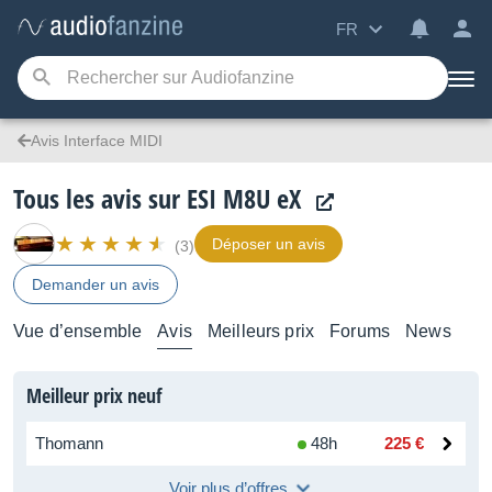
FR
Avis Interface MIDI
Tous les avis sur ESI M8U eX
Déposer un avis
(3)
Demander un avis
Vue d’ensemble
Avis
Meilleurs prix
Forums
News
Meilleur prix neuf
Thomann
48h
225 €
Voir plus d’offres