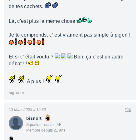
de tes cachets.
Là, c'est plus la même chose
Je te comprends, c' est vraiment pas simple à piger! !
Et si c' était voulu ?
Bon, ça c'est un autre
débat ! !
A plus !
signaler
13 Mars 2005 à 19:30
#10
bisnort
Squatteur·euse d’AF
Membre depuis 21 ans