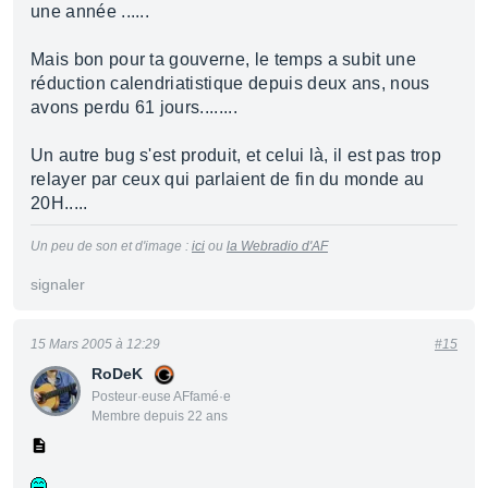
une année ......
Mais bon pour ta gouverne, le temps a subit une
réduction calendriatistique depuis deux ans, nous
avons perdu 61 jours........
Un autre bug s'est produit, et celui là, il est pas trop
relayer par ceux qui parlaient de fin du monde au
20H.....
Un peu de son et d'image :
ici
ou
la Webradio d'AF
signaler
15 Mars 2005 à 12:29
#15
RoDeK
Posteur·euse AFfamé·e
Membre depuis 22 ans