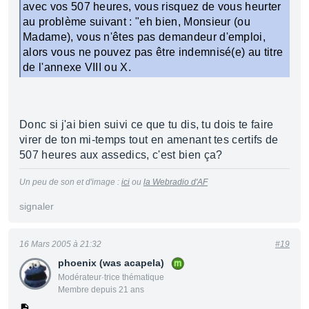
avec vos 507 heures, vous risquez de vous heurter
au problème suivant : "eh bien, Monsieur (ou
Madame), vous n'êtes pas demandeur d'emploi,
alors vous ne pouvez pas être indemnisé(e) au titre
de l'annexe VIII ou X.
Donc si j'ai bien suivi ce que tu dis, tu dois te faire
virer de ton mi-temps tout en amenant tes certifs de
507 heures aux assedics, c'est bien ça?
Un peu de son et d'image :
ici
ou
la Webradio d'AF
signaler
16 Mars 2005 à 21:32
#19
phoenix (was acapela)
Modérateur·trice thématique
Membre depuis 21 ans