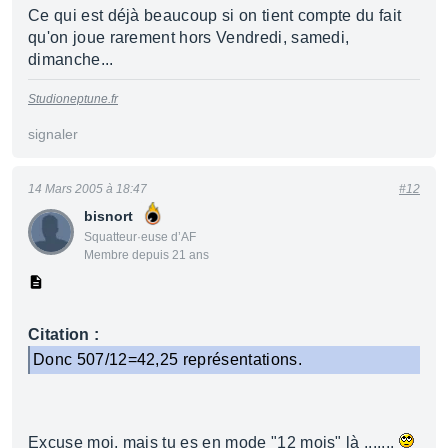
Ce qui est déjà beaucoup si on tient compte du fait
qu'on joue rarement hors Vendredi, samedi,
dimanche...
Studioneptune.fr
signaler
14 Mars 2005 à 18:47
#12
bisnort
Squatteur·euse d’AF
Membre depuis 21 ans
Citation :
Donc 507/12=42,25 représentations.
Excuse moi, mais tu es en mode "12 mois" là .......