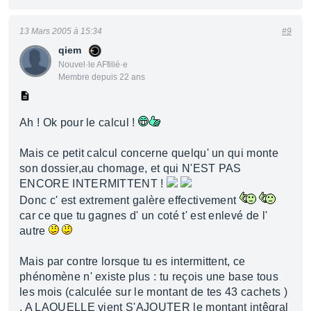
13 Mars 2005 à 15:34
#9
qiem
Nouvel·le AFfilié·e
Membre depuis 22 ans
Ah ! Ok pour le calcul !
Mais ce petit calcul concerne quelqu' un qui monte
son dossier,au chomage, et qui N'EST PAS
ENCORE INTERMITTENT !
Donc c' est extrement galère effectivement
car ce que tu gagnes d' un coté t' est enlevé de l'
autre
Mais par contre lorsque tu es intermittent, ce
phénomène n' existe plus : tu reçois une base tous
les mois (calculée sur le montant de tes 43 cachets )
, A LAQUELLE vient S'AJOUTER le montant intêgral