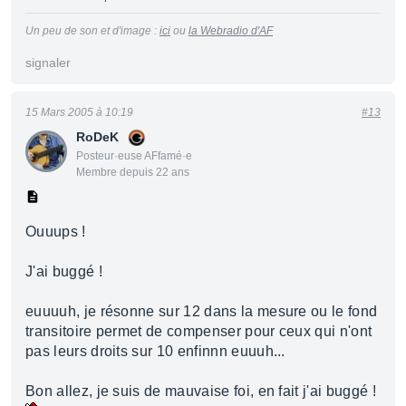
Un peu de son et d'image :
ici
ou
la Webradio d'AF
signaler
15 Mars 2005 à 10:19
#13
RoDeK
Posteur·euse AFfamé·e
Membre depuis 22 ans
Ouuups !
J'ai buggé !
euuuuh, je résonne sur 12 dans la mesure ou le fond
transitoire permet de compenser pour ceux qui n'ont
pas leurs droits sur 10 enfinnn euuuh...
Bon allez, je suis de mauvaise foi, en fait j'ai buggé !