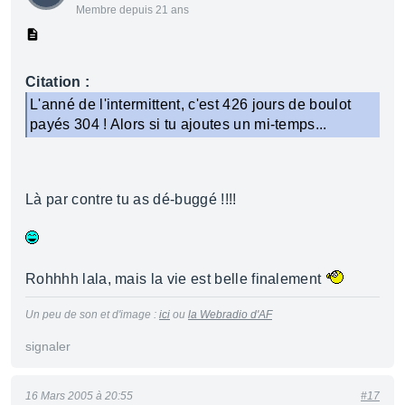
Membre depuis 21 ans
Citation :
L'anné de l'intermittent, c'est 426 jours de boulot
payés 304 ! Alors si tu ajoutes un mi-temps...
Là par contre tu as dé-buggé !!!!
Rohhhh lala, mais la vie est belle finalement
Un peu de son et d'image :
ici
ou
la Webradio d'AF
signaler
16 Mars 2005 à 20:55
#17