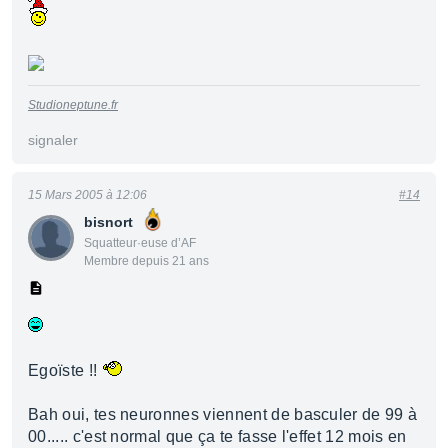
Studioneptune.fr
signaler
15 Mars 2005 à 12:06
#14
bisnort
Squatteur·euse d’AF
Membre depuis 21 ans
Egoïste !!
Bah oui, tes neuronnes viennent de basculer de 99 à
00..... c'est normal que ça te fasse l'effet 12 mois en