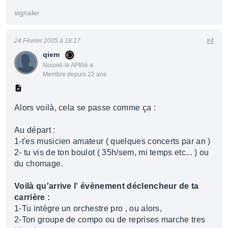
signaler
24 Février 2005 à 18:17
#4
qiem
Nouvel·le AFfilié·e
Membre depuis 22 ans
Alors voilà, cela se passe comme ça :
Au départ :
1-t'es musicien amateur ( quelques concerts par an )
2- tu vis de ton boulot ( 35h/sem, mi temps etc... ) ou
du chomage.
Voilà qu'arrive l' évènement déclencheur de ta
carrière :
1-Tu intègre un orchestre pro , ou alors,
2-Ton groupe de compo ou de reprises marche tres