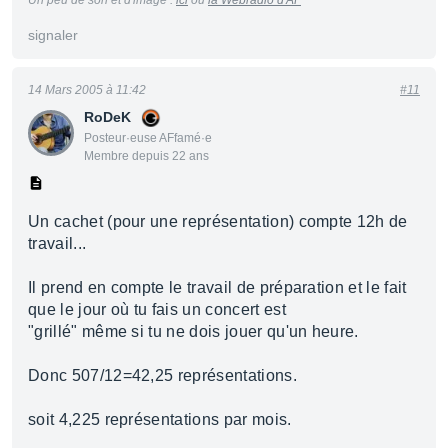
Un peu de son et d'image :
ici
ou
la Webradio d'AF
signaler
14 Mars 2005 à 11:42
#11
RoDeK
Posteur·euse AFfamé·e
Membre depuis 22 ans
Un cachet (pour une représentation) compte 12h de
travail...
Il prend en compte le travail de préparation et le fait
que le jour où tu fais un concert est
"grillé" même si tu ne dois jouer qu'un heure.
Donc 507/12=42,25 représentations.
soit 4,225 représentations par mois.