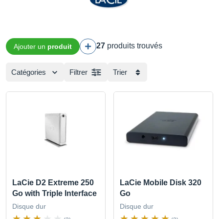
27
produits trouvés
Ajouter un
produit
Catégories
Filtrer
Trier
LaCie D2 Extreme 250
LaCie Mobile Disk 320
Go with Triple Interface
Go
Disque dur
Disque dur