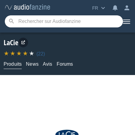
FR
LaCie
(22)
Produits
News
Avis
Forums