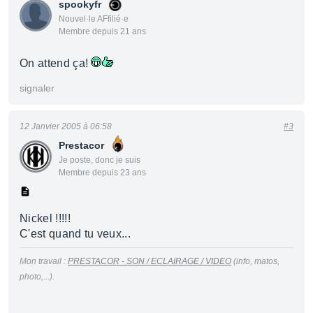
spookyfr
Nouvel·le AFfilié·e
Membre depuis 21 ans
On attend ça!
signaler
12 Janvier 2005 à 06:58
#3
Prestacor
Je poste, donc je suis
Membre depuis 23 ans
Nickel !!!!!
C'est quand tu veux...
Mon travail :
PRESTACOR - SON / ECLAIRAGE / VIDEO
(info, matos,
photo,...).