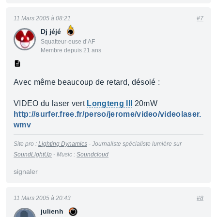
11 Mars 2005 à 08:21
#7
Dj jéjé
Squatteur·euse d’AF
Membre depuis 21 ans
Avec même beaucoup de retard, désolé :
VIDEO du laser vert
Longteng III
20mW
http://surfer.free.fr/perso/jerome/video/videolaser.
wmv
Site pro :
Lighting Dynamics
- Journaliste spécialiste lumière sur
SoundLightUp
- Music :
Soundcloud
signaler
11 Mars 2005 à 20:43
#8
julienh