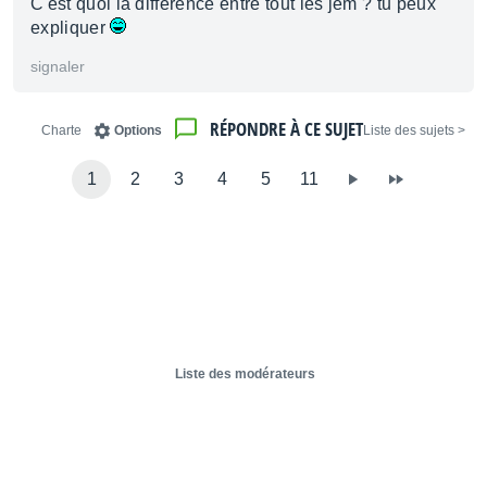
C'est quoi la difference entre tout les jem ? tu peux
expliquer
signaler
RÉPONDRE À CE SUJET
Charte
Options
< Liste des sujets
1
2
3
4
5
11
Liste des modérateurs