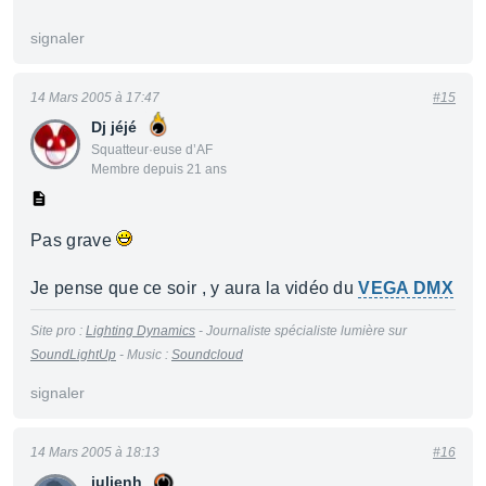
signaler
14 Mars 2005 à 17:47
#15
Dj jéjé
Squatteur·euse d’AF
Membre depuis 21 ans
Pas grave
Je pense que ce soir , y aura la vidéo du
VEGA DMX
Site pro :
Lighting Dynamics
- Journaliste spécialiste lumière sur
SoundLightUp
- Music :
Soundcloud
signaler
14 Mars 2005 à 18:13
#16
julienh