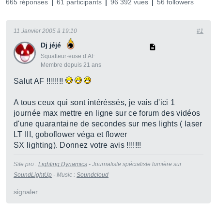
665 réponses
61 participants
96 392 vues
56 followers
11 Janvier 2005 à 19:10
#1
Dj jéjé
Squatteur·euse d’AF
Membre depuis 21 ans
Salut AF !!!!!!!!
A tous ceux qui sont intéréssés, je vais d'ici 1
journée max mettre en ligne sur ce forum des vidéos
d'une quarantaine de secondes sur mes lights ( laser
LT III, goboflower véga et flower
SX lighting). Donnez votre avis !!!!!!!
Site pro :
Lighting Dynamics
- Journaliste spécialiste lumière sur
SoundLightUp
- Music :
Soundcloud
signaler