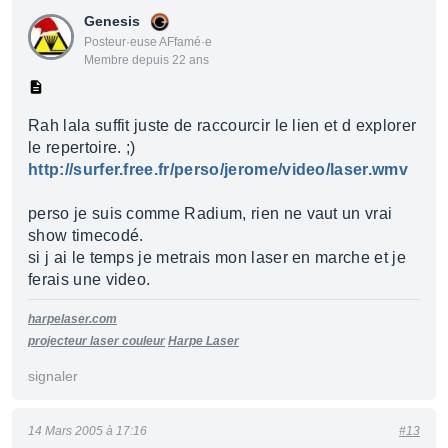
Genesis
Posteur·euse AFfamé·e
Membre depuis 22 ans
Rah lala suffit juste de raccourcir le lien et d explorer
le repertoire. ;)
http://surfer.free.fr/perso/jerome/video/laser.wmv
perso je suis comme Radium, rien ne vaut un vrai
show timecodé.
si j ai le temps je metrais mon laser en marche et je
ferais une video.
harpelaser.com
projecteur laser couleur
Harpe Laser
signaler
14 Mars 2005 à 17:16
#13