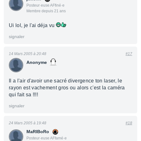
Posteur·euse AFfiné·e
Membre depuis 21 ans
Ui lol, je l'ai déja vu
signaler
14 Mars 2005 à 20:48
#17
Anonyme
Il a l'air d'avoir une sacré divergence ton laser, le
rayon est vachement gros ou alors c'est la caméra
qui fait sa !!!!
signaler
24 Mars 2005 à 19:48
#18
MaRlBoRo
Posteur·euse AFfamé·e