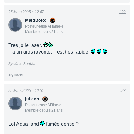
25 Mars 2005 à 12:47
#22
MaRlBoRo
Posteur·euse AFfamé·e
Membre depuis 21 ans
Tres jolie laser.
Il a un gros rayon,et il est tres rapide.
Système BenKen...
signaler
25 Mars 2005 à 12:51
#23
julienh
Posteur·euse AFfiné·e
Membre depuis 21 ans
Lol Aqua land
fumée dense ?