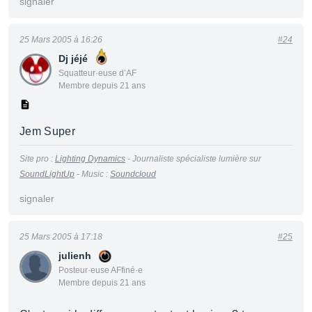
signaler
25 Mars 2005 à 16:26
#24
Dj jéjé
Squatteur·euse d’AF
Membre depuis 21 ans
Jem Super
Site pro :
Lighting Dynamics
- Journaliste spécialiste lumière sur
SoundLightUp
- Music :
Soundcloud
signaler
25 Mars 2005 à 17:18
#25
julienh
Posteur·euse AFfiné·e
Membre depuis 21 ans