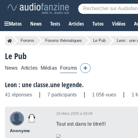
Matos
News
Tests
Articles
Tutos
Vidéos
A
Forums
Forums thématiques
Le Pub
Leon : une 
Le Pub
News
Articles
Médias
Forums
Leon : une classe.une legende.
41 réponses
7 participants
1 056 vues
1 f
18 Mars 2005 à 09:06
Tout est dans le titre!!!
Anonyme