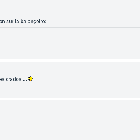
..
on sur la balançoire:
es crados....