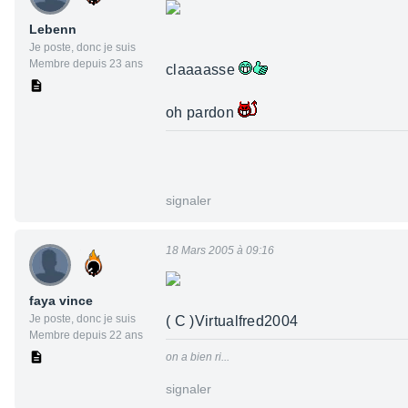
Lebenn
Je poste, donc je suis
Membre depuis 23 ans
claaaasse
oh pardon
signaler
18 Mars 2005 à 09:16
faya vince
Je poste, donc je suis
( C )Virtualfred2004
Membre depuis 22 ans
on a bien ri...
signaler