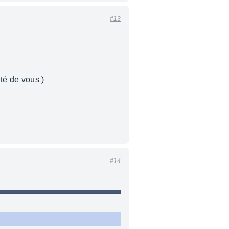
#13
té de vous )
#14