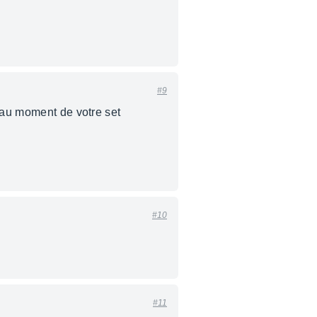
#9
e au moment de votre set
#10
#11