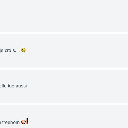
e crois....
lle tue aussi
ie treehorn