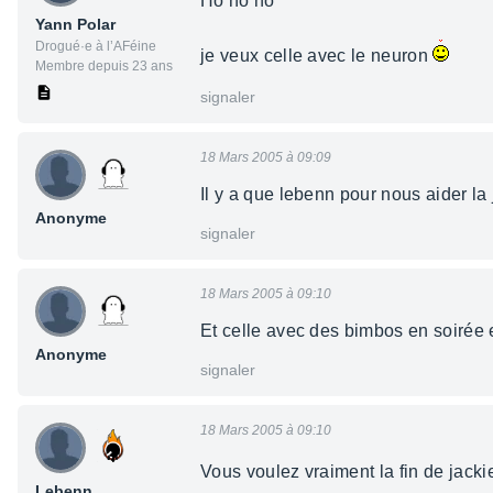
Ho ho ho
Yann Polar
Drogué·e à l’AFéine
je veux celle avec le neuron
Membre depuis 23 ans
signaler
18 Mars 2005 à 09:09
Il y a que lebenn pour nous aider la j
Anonyme
signaler
18 Mars 2005 à 09:10
Et celle avec des bimbos en soirée e
Anonyme
signaler
18 Mars 2005 à 09:10
Vous voulez vraiment la fin de jack
Lebenn