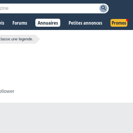
vis
Forums
Annuaires
Petites annonces
Promos
classe.une legende.
ollower