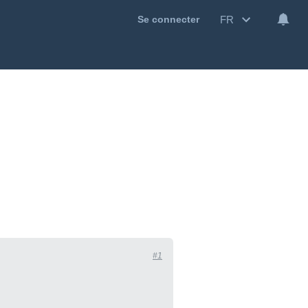
FR
Se connecter
#1