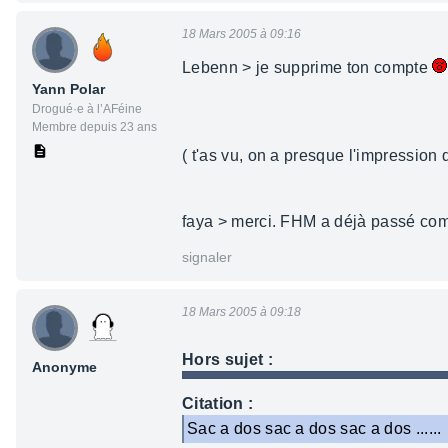
18 Mars 2005 à 09:16
Lebenn > je supprime ton compte
Yann Polar
Drogué·e à l’AFéine
Membre depuis 23 ans
( t'as vu, on a presque l'impression
faya > merci. FHM a déjà passé c
signaler
18 Mars 2005 à 09:18
Hors sujet :
Anonyme
Citation :
Sac a dos sac a dos sac a dos ......