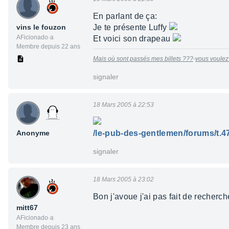
En parlant de ça:
vins le fouzon
Je te présente Luffy
AFicionado·a
Et voici son drapeau
Membre depuis 22 ans
Mais où sont passés mes billets ???
-
vous voulez
signaler
18 Mars 2005 à 22:53
Anonyme
/le-pub-des-gentlemen/forums/t.47
signaler
18 Mars 2005 à 23:02
Bon j'avoue j'ai pas fait de recherch
mitt67
AFicionado·a
Membre depuis 23 ans