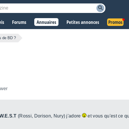
vis
Forums
Annuaires
Petites annonces
Promos
s de BD ?
ower
W.E.S.T
(Rossi, Dorison, Nury) j'adore
et vous qu'est ce q