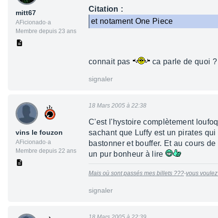
Citation :
mitt67
et notament One Piece
AFicionado·a
Membre depuis 23 ans
connait pas
ca parle de quoi ?
signaler
18 Mars 2005 à 22:38
C'est l'hystoire complètement loufoq
vins le fouzon
sachant que Luffy est un pirates qui n
AFicionado·a
bastonner et bouffer. Et au cours de 
Membre depuis 22 ans
un pur bonheur à lire
Mais où sont passés mes billets ???
-
vous voulez
signaler
18 Mars 2005 à 22:39