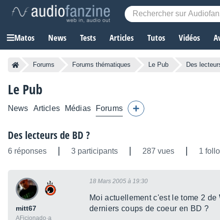
Matos
News
Tests
Articles
Tutos
Vidéos
A
Forums
Forums thématiques
Le Pub
Des lecteur
Le Pub
News
Articles
Médias
Forums
Des lecteurs de BD ?
6 réponses
3 participants
287 vues
1 foll
18 Mars 2005 à 19:30
Moi actuellement c'est le tome 2 de
mitt67
derniers coups de coeur en BD ?
AFicionado·a