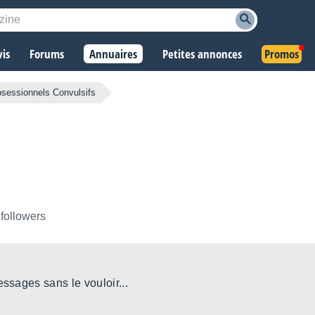
vis
Forums
Annuaires
Petites annonces
Promos
sessionnels Convulsifs
 followers
essages sans le vouloir...