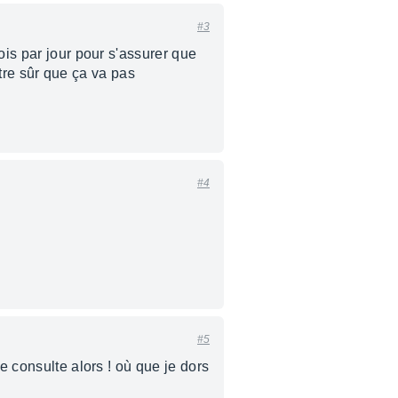
#3
ois par jour pour s'assurer que
être sûr que ça va pas
#4
#5
e consulte alors ! où que je dors