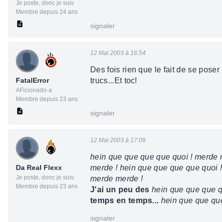
Je poste, donc je suis
Membre depuis 24 ans
signaler
12 Mai 2003 à 16:54
Des fois rien que le fait de se pose
FatalError
trucs...Et toc!
AFicionado·a
Membre depuis 23 ans
signaler
12 Mai 2003 à 17:09
hein que que que que quoi ! merde 
Da Real Flexx
merde ! hein que que que que quoi 
Je poste, donc je suis
merde merde !
Membre depuis 23 ans
J'ai un peu des
hein que que que q
temps en temps...
hein que que que
signaler