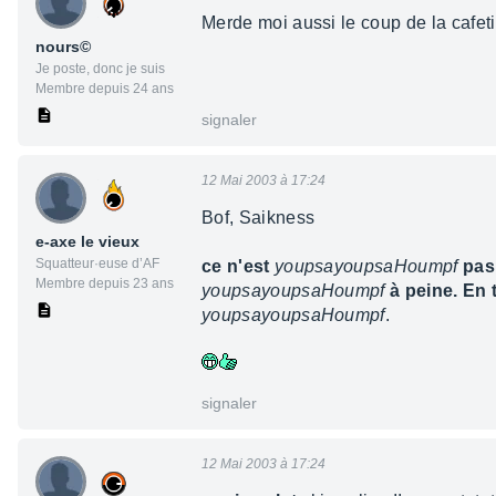
Merde moi aussi le coup de la cafetiè
nours©
Je poste, donc je suis
Membre depuis 24 ans
signaler
12 Mai 2003 à 17:24
Bof, Saikness
e-axe le vieux
Squatteur·euse d’AF
ce n'est
youpsayoupsaHoumpf
pas
Membre depuis 23 ans
youpsayoupsaHoumpf
à peine. En 
youpsayoupsaHoumpf
.
signaler
12 Mai 2003 à 17:24