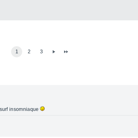
1
2
3
e surf insomniaque