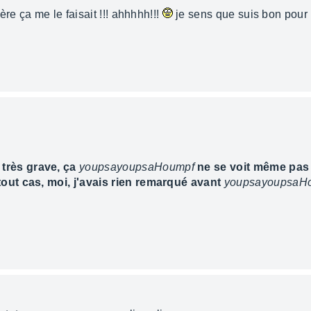
re ça me le faisait !!! ahhhhh!!!
je sens que suis bon pour 
 très grave, ça
youpsayoupsaHoumpf
ne se voit même pas 
tout cas, moi, j'avais rien remarqué avant
youpsayoupsaH