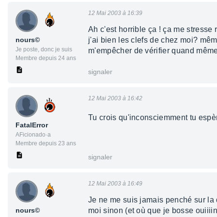
12 Mai 2003 à 16:39
Ah c'est horrible ça ! ça me stresse
nours©
j'ai bien les clefs de chez moi? même 
Je poste, donc je suis
m'empêcher de vérifier quand même...
Membre depuis 24 ans
signaler
12 Mai 2003 à 16:42
Tu crois qu'inconsciemment tu espè
FatalError
AFicionado·a
Membre depuis 23 ans
signaler
12 Mai 2003 à 16:49
Je ne me suis jamais penché sur la q
nours©
moi sinon (et où que je bosse ouiiiin)