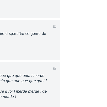
#6
ire disparaître ce genre de
#7
 que que que quoi ! merde
ein que que que que quoi !
ue quoi ! merde merde !
de
e merde !