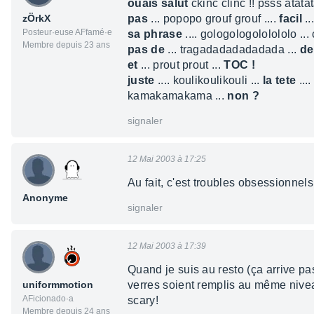
ouais salut
ckinc clinc !! psss atata
zÖrkX
pas
... popopo grouf grouf ....
facil
..
Posteur·euse AFfamé·e
sa phrase
.... gologologololololo ... 
Membre depuis 23 ans
pas de
... tragadadadadadada ...
de
et
... prout prout ...
TOC !
juste
.... koulikoulikouli ...
la tete
...
kamakamakama ...
non ?
signaler
12 Mai 2003 à 17:25
Au fait, c'est troubles obsessionnel
Anonyme
signaler
12 Mai 2003 à 17:39
Quand je suis au resto (ça arrive pas
uniformmotion
verres soient remplis au même nive
AFicionado·a
scary!
Membre depuis 24 ans