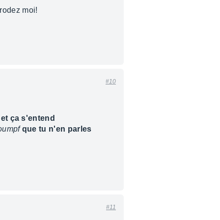
rodez moi!
#10
et ça s'entend
oumpf
que tu n'en parles
#11