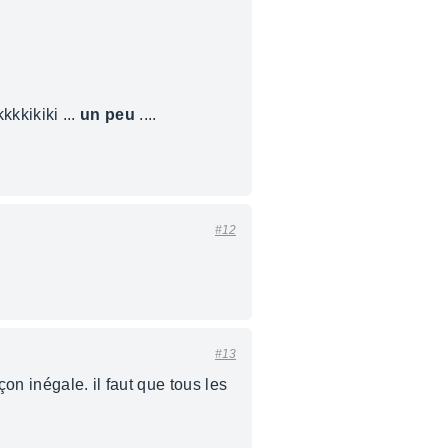
kkkkikiki ...
un peu
....
#12
#13
on inégale. il faut que tous les