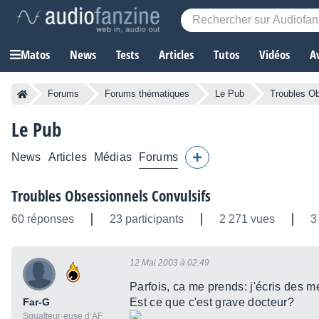
Matos
News
Tests
Articles
Tutos
Vidéos
A
Forums
Forums thématiques
Le Pub
Troubles Ob
Le Pub
News
Articles
Médias
Forums
Troubles Obsessionnels Convulsifs
60 réponses
23 participants
2 271 vues
3
12 Mai 2003 à 02:49
Parfois, ca me prends: j'écris des m
Far-G
Est ce que c'est grave docteur?
Squatteur·euse d’AF