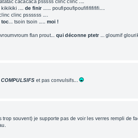
tatatac cacacaca psssss clinc clinc ....
. kikikiki ....
de finir
...... poufipoufipoufifififififi....
clinc clinc pssssss ....
 toc
... tsoin tsoin .....
moi !
. vroumvroum flan prout...
qui déconne
ptetr
... gloumif glouri
s
COMPULSIFS
et pas convulsifs...
 trop souvent) je supporte pas de voir les verres rempli de faç
au.