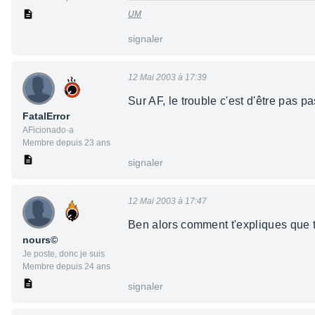
UM
signaler
12 Mai 2003 à 17:39
Sur AF, le trouble c'est d'être pas p
FatalError
AFicionado·a
Membre depuis 23 ans
signaler
12 Mai 2003 à 17:47
Ben alors comment t'expliques que t
nours©
Je poste, donc je suis
Membre depuis 24 ans
signaler