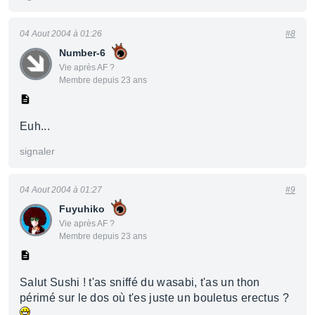
04 Aout 2004 à 01:26
#8
Number-6
Vie après AF ?
Membre depuis 23 ans
Euh...
signaler
04 Aout 2004 à 01:27
#9
Fuyuhiko
Vie après AF ?
Membre depuis 23 ans
Salut Sushi ! t'as sniffé du wasabi, t'as un thon
périmé sur le dos où t'es juste un bouletus erectus ?