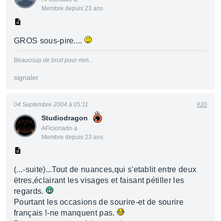
Membre depuis 23 ans
GROS sous-pire....
Beaucoup de bruit pour rien...
signaler
04 Septembre 2004 à 05:11
#20
Studiodragon
AFicionado·a
Membre depuis 23 ans
(...-suite)...Tout de nuances,qui s'etablit entre deux
ëtres,éclairant les visages et faisant pétiller les
regards.
Pourtant les occasions de sourire-et de sourire
français !-ne manquent pas.