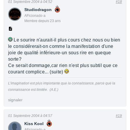
01 Septembre 2004 à 04:52
#18
Studiodragon
AFicionado·a
Membre depuis 23 ans
Le sourire n'aurait-il plus cours chez nous ou bien
le considérerait-on comme la manifestation d'une
joie de qualité inférieure-un sous rire en queque
sorte?
Ce serait dommage,car rien n'est plus subtil que ce
courant complice... (suite)
L'imagination est plus importante que la connaissance, parce que la
connaissance est limitée. (A.E.)
signaler
01 Septembre 2004 à 04:57
#19
Kiss Kool
AFicionado·a