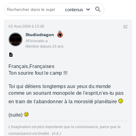
03 Aout 2004 à 13:38
#2
Studiodragon
AFicionado·a
Membre depuis 23 ans
Français,Françaises
Ton sourire fout le camp !!!
Toi qui détiens longtemps aux yeux du monde
comme un souriant monopole de l'esprit,n'es-tu pas
en train de t'abandonner à la morosité planétaire
(suite)
L'imagination est plus importante que la connaissance, parce que la
connaissance est limitée. (A.E.)