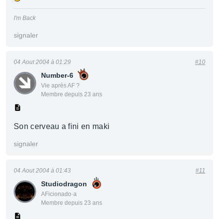
I'm Back
signaler
04 Aout 2004 à 01:29
#10
Number-6
Vie après AF ?
Membre depuis 23 ans
Son cerveau a fini en maki
signaler
04 Aout 2004 à 01:43
#11
Studiodragon
AFicionado·a
Membre depuis 23 ans