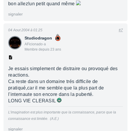
bon allez!un petit quand même
signaler
04 Aout 2004 à 01:25
#7
Studiodragon
AFicionado·a
Membre depuis 23 ans
Je essais simplement de distraire ou provoqué des
reactions.
Ca reste dans un domaine trés difficile de
pratiqué,car il me semble que la plus part de
l'internaute son encore dans la puberté.
LONG VIE CLERASIL
L'imagination est plus importante que la connaissance, parce que la
connaissance est limitée. (A.E.)
signaler