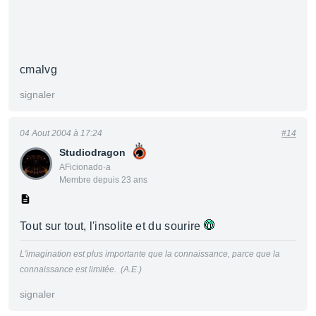
cmalvg
signaler
04 Aout 2004 à 17:24
#14
Studiodragon
AFicionado·a
Membre depuis 23 ans
Tout sur tout, l'insolite et du sourire
L'imagination est plus importante que la connaissance, parce que la
connaissance est limitée. (A.E.)
signaler