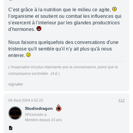
C'est grâce à la nutrition que le milieu ce agite,
l'organisme et soutient ou combat les influences qui
s'exercent à l'interieur par les glandes productrices
d'hormones.
Nous faisons quelquefois des conversations d'une
tristesse qu'il semble qu'il n'y ait plus qu'à nous
enterer.
L'imagination est plus importante que la connaissance, parce que la
connaissance est limitée. (A.E.)
signaler
04 Aout 2004 à 02:22
#12
Studiodragon
AFicionado·a
Membre depuis 23 ans