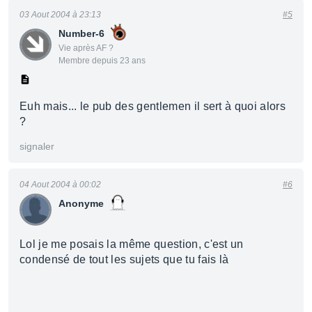
03 Aout 2004 à 23:13
#5
Number-6
Vie après AF ?
Membre depuis 23 ans
Euh mais... le pub des gentlemen il sert à quoi alors
?
signaler
04 Aout 2004 à 00:02
#6
Anonyme
Lol je me posais la même question, c'est un
condensé de tout les sujets que tu fais là