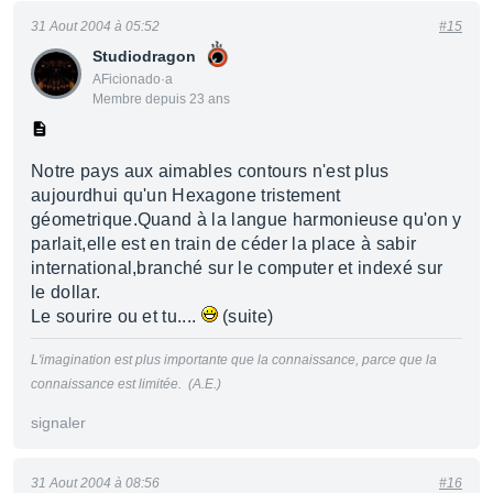
31 Aout 2004 à 05:52
#15
Studiodragon
AFicionado·a
Membre depuis 23 ans
Notre pays aux aimables contours n'est plus
aujourdhui qu'un Hexagone tristement
géometrique.Quand à la langue harmonieuse qu'on y
parlait,elle est en train de céder la place à sabir
international,branché sur le computer et indexé sur
le dollar.
Le sourire ou et tu....
(suite)
L'imagination est plus importante que la connaissance, parce que la
connaissance est limitée. (A.E.)
signaler
31 Aout 2004 à 08:56
#16