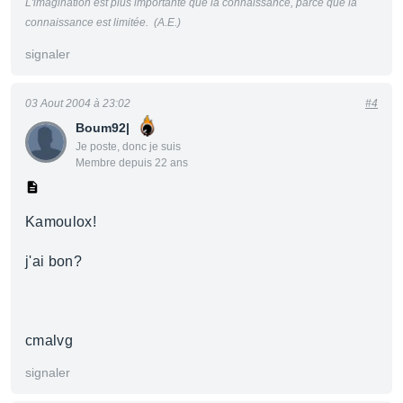
L'imagination est plus importante que la connaissance, parce que la
connaissance est limitée. (A.E.)
signaler
03 Aout 2004 à 23:02
#4
Boum92|
Je poste, donc je suis
Membre depuis 22 ans
Kamoulox!
j'ai bon?
cmalvg
signaler