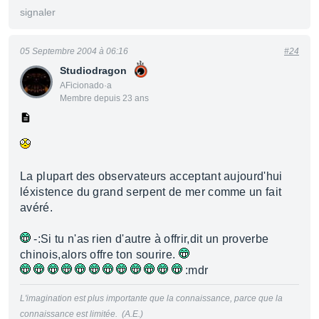
signaler
05 Septembre 2004 à 06:16
#24
Studiodragon
AFicionado·a
Membre depuis 23 ans
La plupart des observateurs acceptant aujourd'hui
léxistence du grand serpent de mer comme un fait
avéré.
-:Si tu n'as rien d'autre à offrir,dit un proverbe
chinois,alors offre ton sourire.
:mdr
L'imagination est plus importante que la connaissance, parce que la
connaissance est limitée. (A.E.)