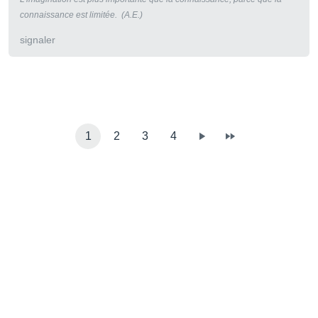
connaissance est limitée. (A.E.)
signaler
1
2
3
4