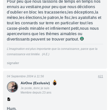
Pour peu que nous laissons de temps en temps nos
ennuis au vestiaire,pour peu que nous décidions
d'oublier en bloc les tracasseries,les déceptions,la
méteo,les élections,le patron,le fisc,les ayatollahs et
tout les connards sur terre en particulier tout les
casse-pieds minable et infiniement petit,nous nous
apercevrions que les thèmes aimables ou
divertissants peuvent se trouver partout.
L'imagination est plus importante que la connaissance, parce que la
connaissance est limitée. (A.E.)
signaler
04 Septembre 2004 à 11:56
#21
AirOne (Exclusiv)
Je poste, donc je suis
Membre depuis 23 ans
Hum,