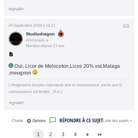
signaler
05 Septembre 2004 à 16:21
#25
Studiodragon
AFicionado·a
Membre depuis 23 ans
Oui, Licor de Melocoton,Licos 20% vol,Malaga
,meugnon
L'imagination est plus importante que la connaissance, parce que la
connaissance est limitée. (A.E.)
signaler
RÉPONDRE À CE SUJET
Charte
Options
< Liste des sujets
1
2
3
4