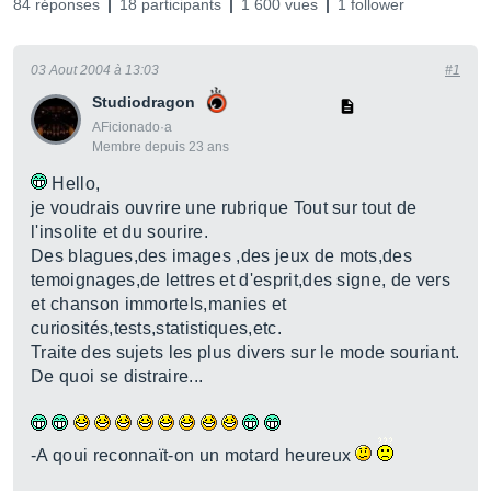
84 réponses
18 participants
1 600 vues
1 follower
03 Aout 2004 à 13:03
#1
Studiodragon
AFicionado·a
Membre depuis 23 ans
Hello,
je voudrais ouvrire une rubrique Tout sur tout de
l'insolite et du sourire.
Des blagues,des images ,des jeux de mots,des
temoignages,de lettres et d'esprit,des signe, de vers
et chanson immortels,manies et
curiosités,tests,statistiques,etc.
Traite des sujets les plus divers sur le mode souriant.
De quoi se distraire...
-A qoui reconnaït-on un motard heureux