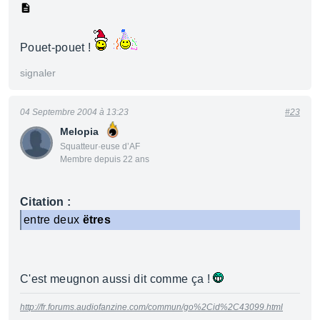
Pouet-pouet !
signaler
04 Septembre 2004 à 13:23
#23
Melopia
Squatteur·euse d’AF
Membre depuis 22 ans
Citation :
entre deux
ëtres
C'est meugnon aussi dit comme ça !
http://fr.forums.audiofanzine.com/commun/go%2Cid%2C43099.html