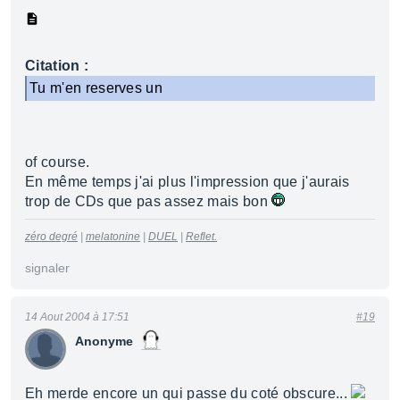
Citation :
Tu m'en reserves un
of course.
En même temps j'ai plus l'impression que j'aurais
trop de CDs que pas assez mais bon
zéro degré
|
melatonine
|
DUEL
|
Reflet.
signaler
14 Aout 2004 à 17:51
#19
Anonyme
Eh merde encore un qui passe du coté obscure...