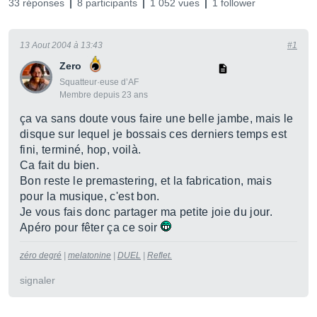
33 réponses
8 participants
1 052 vues
1 follower
13 Aout 2004 à 13:43
#1
Zero
Squatteur·euse d’AF
Membre depuis 23 ans
ça va sans doute vous faire une belle jambe, mais le
disque sur lequel je bossais ces derniers temps est
fini, terminé, hop, voilà.
Ca fait du bien.
Bon reste le premastering, et la fabrication, mais
pour la musique, c'est bon.
Je vous fais donc partager ma petite joie du jour.
Apéro pour fêter ça ce soir
zéro degré
|
melatonine
|
DUEL
|
Reflet.
signaler