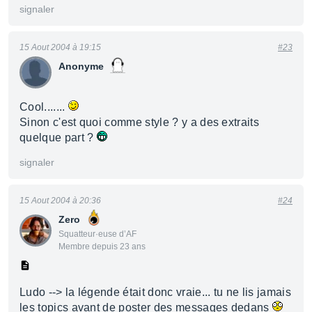
signaler
15 Aout 2004 à 19:15
#23
Anonyme
Cool.......
Sinon c'est quoi comme style ? y a des extraits
quelque part ?
signaler
15 Aout 2004 à 20:36
#24
Zero
Squatteur·euse d’AF
Membre depuis 23 ans
Ludo --> la légende était donc vraie... tu ne lis jamais
les topics avant de poster des messages dedans