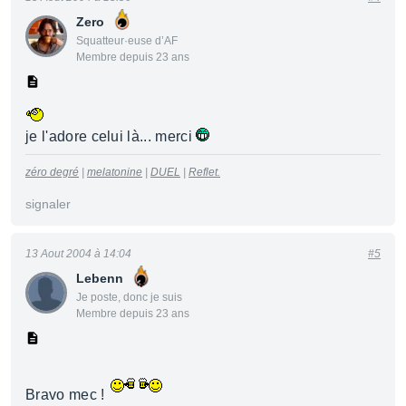
Zero
Squatteur·euse d’AF
Membre depuis 23 ans
je l'adore celui là... merci
zéro degré
|
melatonine
|
DUEL
|
Reflet.
signaler
13 Aout 2004 à 14:04
#5
Lebenn
Je poste, donc je suis
Membre depuis 23 ans
Bravo mec !