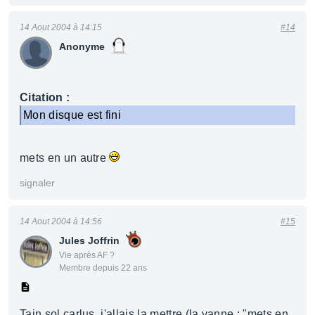
14 Aout 2004 à 14:15
#14
Anonyme
Citation :
Mon disque est fini
mets en un autre
signaler
14 Aout 2004 à 14:56
#15
Jules Joffrin
Vie après AF ?
Membre depuis 22 ans
Tain sol carlus, j'allais la mettre (la vanne : "mets en