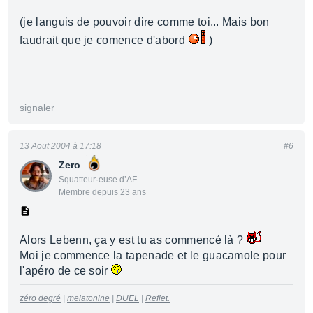
(je languis de pouvoir dire comme toi... Mais bon
faudrait que je comence d'abord
)
signaler
13 Aout 2004 à 17:18
#6
Zero
Squatteur·euse d’AF
Membre depuis 23 ans
Alors Lebenn, ça y est tu as commencé là ?
Moi je commence la tapenade et le guacamole pour
l'apéro de ce soir
zéro degré
|
melatonine
|
DUEL
|
Reflet.