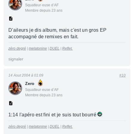
Squatteur·euse d’AF
Membre depuis 23 ans
D'aileurs je dis album, mais c'est un gros EP
accompagné de remixes en fait.
zéro degré
|
melatonine
|
DUEL
|
Reflet.
signaler
14 Aout 2004 à 01:09
#10
Zero
Squatteur·euse d’AF
Membre depuis 23 ans
1:14 l'apéro est fini et je suis tout bourré
zéro degré
|
melatonine
|
DUEL
|
Reflet.