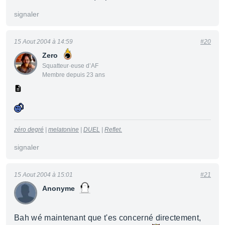
signaler
15 Aout 2004 à 14:59
#20
Zero
Squatteur·euse d’AF
Membre depuis 23 ans
zéro degré
|
melatonine
|
DUEL
|
Reflet.
signaler
15 Aout 2004 à 15:01
#21
Anonyme
Bah wé maintenant que t'es concerné directement,