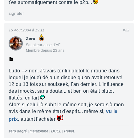
t'es automatiquement contre le p2p...
signaler
15 Aout 2004 à 19:11
#22
Zero
Squatteur·euse d’AF
Membre depuis 23 ans
Ludo --> non. J'avais (enfin plutot le groupe dans
lequel je joue) déja un disque qu'on avait retrouvé
12 ou 13 fois sur soulseek, l'an dernier. L'influence
des inrocks, sans doute... et ben on était plutot
flattés, en fait
Alors si celui là subit le même sort, je serais à mon
avis dans le même état d'esprit... même si,
vu le
prix
, autant l'acheter
zéro degré
|
melatonine
|
DUEL
|
Reflet.