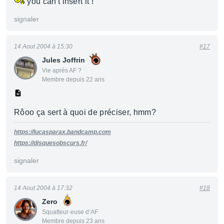
you can't insert it !
signaler
14 Aout 2004 à 15:30
#17
Jules Joffrin
Vie après AF ?
Membre depuis 22 ans
Rôoo ça sert à quoi de préciser, hmm?
https://lucasparax.bandcamp.com
https://disquesobscurs.fr/
signaler
14 Aout 2004 à 17:32
#18
Zero
Squatteur·euse d’AF
Membre depuis 23 ans