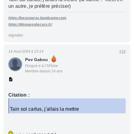
un autre, je préfère préciser)
https://lucasparax.bandcamp.com
https://disquesobscurs.fr/
signaler
14 Aout 2004 à 15:14
#16
Pov Gabou
Drogué·e à l’AFéine
Membre depuis 24 ans
Citation :
Tain sol carlus, j'allais la mettre