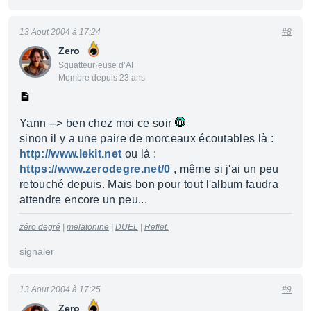
13 Aout 2004 à 17:24
#8
Zero
Squatteur·euse d’AF
Membre depuis 23 ans
Yann --> ben chez moi ce soir
sinon il y a une paire de morceaux écoutables là :
http://www.lekit.net
ou là :
https://www.zerodegre.net/0
, même si j'ai un peu
retouché depuis. Mais bon pour tout l'album faudra
attendre encore un peu...
zéro degré
|
melatonine
|
DUEL
|
Reflet.
signaler
13 Aout 2004 à 17:25
#9
Zero