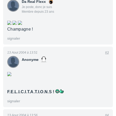
Da Real Flexx
Je poste, donc je suis
Membre depuis 23 ans
Champagne !
signaler
13 Aout 2004 à 13:51
#3
Anonyme
F.E.L.I.C.I.T.A.T.I.O.N.S !
signaler
13 Aout 2004 à 13:56
#4