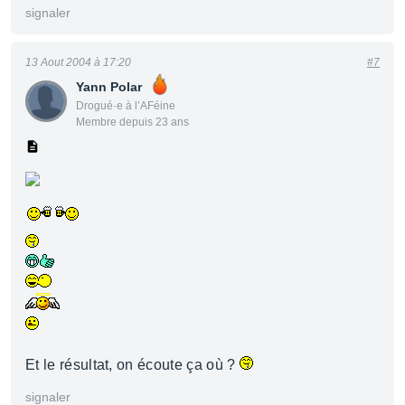
signaler
13 Aout 2004 à 17:20
#7
Yann Polar
Drogué·e à l’AFéine
Membre depuis 23 ans
Et le résultat, on écoute ça où ?
signaler