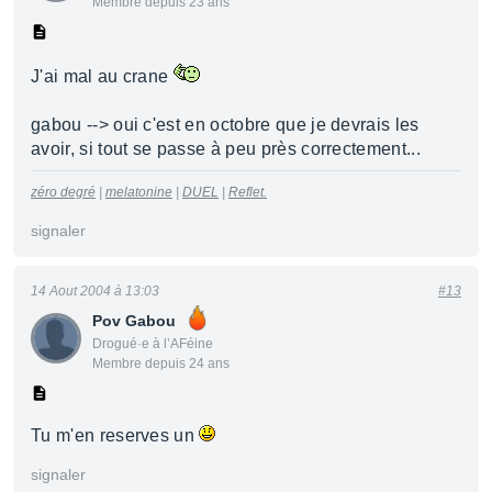
Membre depuis 23 ans
J'ai mal au crane
gabou --> oui c'est en octobre que je devrais les
avoir, si tout se passe à peu près correctement...
zéro degré
|
melatonine
|
DUEL
|
Reflet.
signaler
14 Aout 2004 à 13:03
#13
Pov Gabou
Drogué·e à l’AFéine
Membre depuis 24 ans
Tu m'en reserves un
signaler