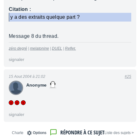
Citation :
y a des extraits quelque part ?
Message 8 du thread.
zéro degré
|
melatonine
|
DUEL
|
Reflet.
signaler
15 Aout 2004 à 21:02
#25
Anonyme
signaler
RÉPONDRE À CE SUJET
Charte
Options
< Liste des sujets