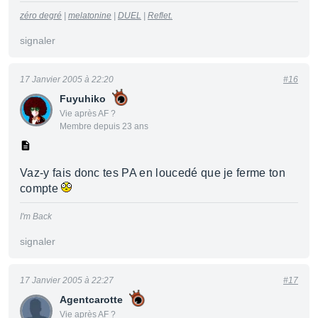
zéro degré
|
melatonine
|
DUEL
|
Reflet.
signaler
17 Janvier 2005 à 22:20
#16
Fuyuhiko
Vie après AF ?
Membre depuis 23 ans
Vaz-y fais donc tes PA en loucedé que je ferme ton
compte
I'm Back
signaler
17 Janvier 2005 à 22:27
#17
Agentcarotte
Vie après AF ?