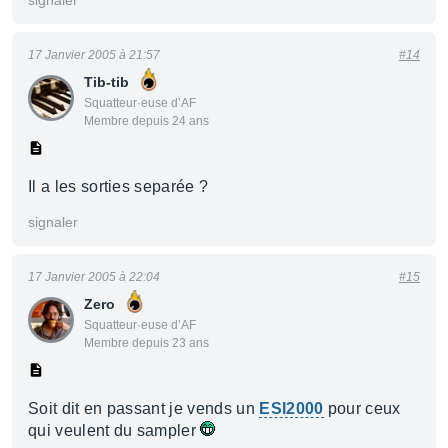
signaler
17 Janvier 2005 à 21:57
#14
Tib-tib
Squatteur·euse d’AF
Membre depuis 24 ans
Il a les sorties separée ?
signaler
17 Janvier 2005 à 22:04
#15
Zero
Squatteur·euse d’AF
Membre depuis 23 ans
Soit dit en passant je vends un
ESI2000
pour ceux
qui veulent du sampler