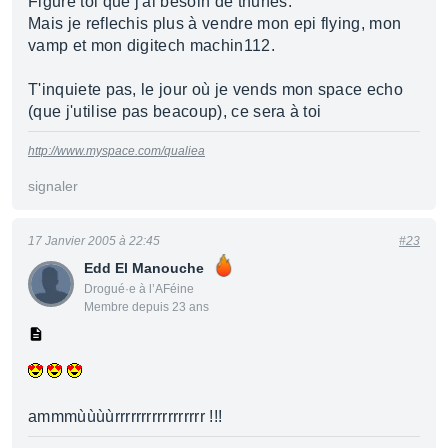
Figure toi que j'ai besoin de thunes.
Mais je reflechis plus à vendre mon epi flying, mon
vamp et mon digitech machin112.
T'inquiete pas, le jour où je vends mon space echo
(que j'utilise pas beacoup), ce sera à toi
http://www.myspace.com/qualiea
signaler
17 Janvier 2005 à 22:45
#23
Edd El Manouche
Drogué·e à l’AFéine
Membre depuis 23 ans
ammmùùùùrrrrrrrrrrrrrrrrr !!!