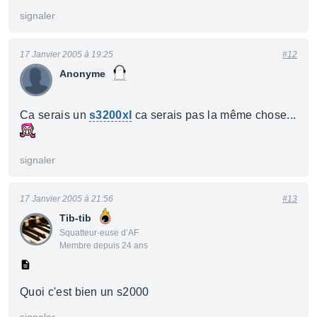
signaler
17 Janvier 2005 à 19:25
#12
Anonyme
Ca serais un
s3200xl
ca serais pas la même chose...
signaler
17 Janvier 2005 à 21:56
#13
Tib-tib
Squatteur·euse d’AF
Membre depuis 24 ans
Quoi c'est bien un s2000