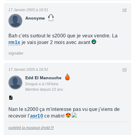
17 Janvier 2005 à 18:51
#8
Anonyme
Bah c'ets surtout le s2000 que je veux vendre. La
rm1x
je vais jouer 2 mois avec avant
signaler
17 Janvier 2005 à 18:52
#9
Edd El Manouche
Drogué·e à l’AFéine
Membre depuis 23 ans
Nan le s2000 ça m'interesse pas vu que j'viens de
recevoir l'
asr10
ce matin!
ouéééé la musique d'edd !!!