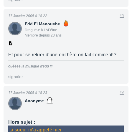
17 Janvier 2005 à 18:22
#3
Edd El Manouche
Drogué·e à l’AFéine
Membre depuis 23 ans
Et pour se retirer d'une enchère on fait comment!?
ouéééé la musique d'edd !!!
signaler
17 Janvier 2005 à 18:23
#4
Anonyme
Hors sujet :
ta soeur m'a appelé hier