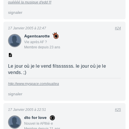
ouéééé la musique d'edd !!!
signaler
17 Janvier 2005 à 22:47
#24
Agentcarotte
Vie après AF ?
Membre depuis 23 ans
Le jour où je le vend filsssssss. le jour où je le
vends. ;)
http://www.myspace.com/qualiea
signaler
17 Janvier 2005 à 22:51
#25
dtc for love
Nouvel·le AFfilié·e
Membre depuis 21 ans