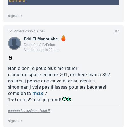
derrière.
signaler
17 Janvier 2005 à 18:47
#7
Edd El Manouche
Drogué·e à l’AFéine
Membre depuis 23 ans
Nan c bon je peux plus me retirer!
c pour un space echo re-201, enchere max a 392
dollars, j pense que ca va aller au dessus.
sinon nan j vois pas fiiisssss pour tes bécanes!
combien ta
rm1x
!?
150 euros!? oké je prend!
ouéééé la musique d'edd !!!
signaler