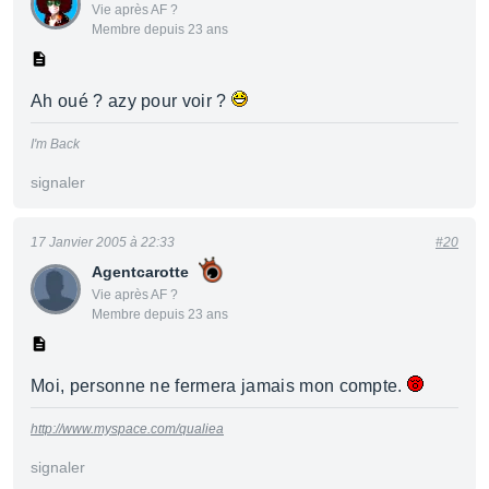
Vie après AF ?
Membre depuis 23 ans
Ah oué ? azy pour voir ?
I'm Back
signaler
17 Janvier 2005 à 22:33
#20
Agentcarotte
Vie après AF ?
Membre depuis 23 ans
Moi, personne ne fermera jamais mon compte.
http://www.myspace.com/qualiea
signaler