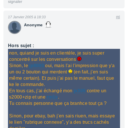
signaler
17 Janvier 2005 à 18:33
#6
Anonyme
Hors sujet :
non, quiand je suis en clientèle, je suis super
concentré sur les conversations
Sinon, le
jp8000
oui, mais l'ai l'impression que y'a
un ou 2 bouton qui merdent
(en fait, j'en suis
même certain). Et puis j'ai pas le manuel, faut que
ke le commande.
En tous cas, j'ai échangé mon
jx305
contre un
s2000+zip et une
rm1x
.
Tu connais personne que ça branhce tout ça ?
Sinon, pour ebay, bah j'en sais riuen, mais essaye
le lien "rubrique connexe", y'a des trucs cachés