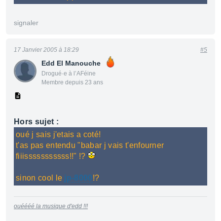
signaler
17 Janvier 2005 à 18:29
#5
Edd El Manouche
Drogué·e à l’AFéine
Membre depuis 23 ans
Hors sujet :
oué j sais j'etais a coté!
t'as pas entendu "babar j vais t'enfourner
fiiisssssssssss!!" !?
sinon cool le
jp-8000
!?
ouéééé la musique d'edd !!!