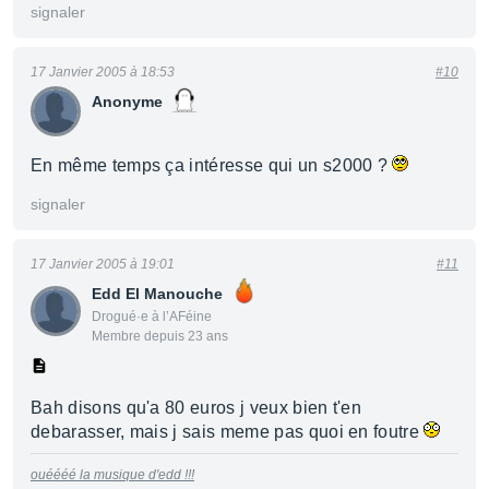
signaler
17 Janvier 2005 à 18:53
#10
Anonyme
En même temps ça intéresse qui un s2000 ?
signaler
17 Janvier 2005 à 19:01
#11
Edd El Manouche
Drogué·e à l’AFéine
Membre depuis 23 ans
Bah disons qu'a 80 euros j veux bien t'en
debarasser, mais j sais meme pas quoi en foutre
ouéééé la musique d'edd !!!