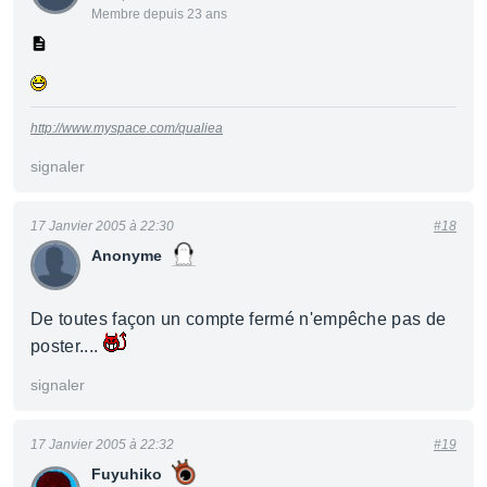
Membre depuis 23 ans
http://www.myspace.com/qualiea
signaler
17 Janvier 2005 à 22:30
#18
Anonyme
De toutes façon un compte fermé n'empêche pas de
poster....
signaler
17 Janvier 2005 à 22:32
#19
Fuyuhiko