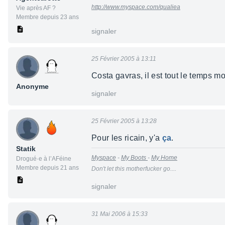
http://www.myspace.com/qualiea
Vie après AF ?
Membre depuis 23 ans
signaler
25 Février 2005 à 13:11
Costa gavras, il est tout le temps m
Anonyme
signaler
25 Février 2005 à 13:28
Pour les ricain, y'a
ça
.
Statik
Myspace
-
My Boots
-
My Home
Drogué·e à l’AFéine
Membre depuis 21 ans
Don't let this motherfucker go....
signaler
31 Mai 2006 à 15:33