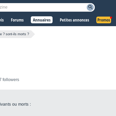
vis
Forums
Annuaires
Petites annonces
Promos
ie ? sont-ils morts ?
7 followers
ivants ou morts :