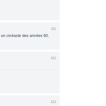
#11
ts un cinéaste des années 60.
#12
#13