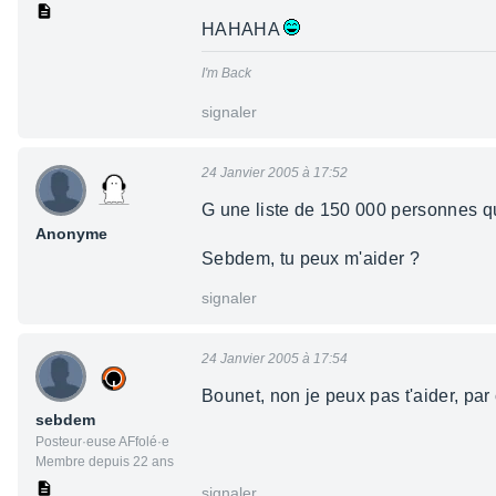
HAHAHA
I'm Back
signaler
24 Janvier 2005 à 17:52
G une liste de 150 000 personnes qui
Anonyme
Sebdem, tu peux m'aider ?
signaler
24 Janvier 2005 à 17:54
Bounet, non je peux pas t'aider, par c
sebdem
Posteur·euse AFfolé·e
Membre depuis 22 ans
signaler