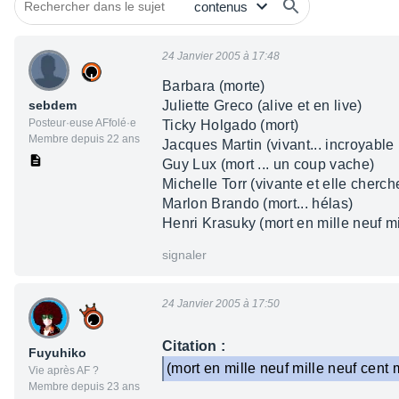
24 Janvier 2005 à 17:48
Barbara (morte)
sebdem
Juliette Greco (alive et en live)
Posteur·euse AFfolé·e
Ticky Holgado (mort)
Membre depuis 22 ans
Jacques Martin (vivant... incroyable 
Guy Lux (mort ... un coup vache)
Michelle Torr (vivante et elle cherc
Marlon Brando (mort... hélas)
Henri Krasuky (mort en mille neuf mil
signaler
24 Janvier 2005 à 17:50
Citation :
Fuyuhiko
(mort en mille neuf mille neuf cent m
Vie après AF ?
Membre depuis 23 ans