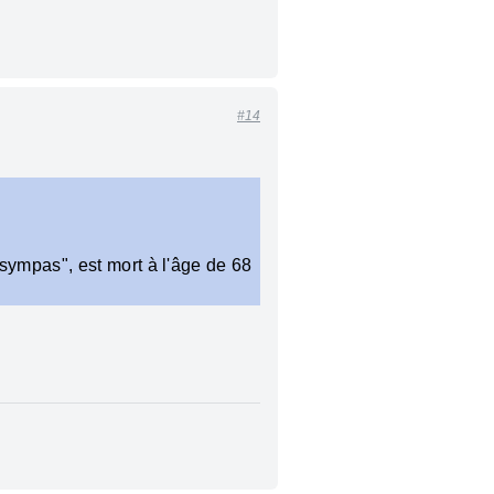
#14
sympas", est mort à l'âge de 68