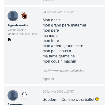
24 Janvier 2005 à 17:56
Mon oncle
Agentcarotte
mon grand pere maternel
Vie après AF ?
mon pere
Membre depuis 23 ans
ma mere
mon frere
mon arriere grand mere
mon petit cousin
ma tante germaine
mon cousin machin
http://www.myspace.com/qualiea
signaler
24 Janvier 2005 à 17:57
Sebdem > Comme c'est ballot
Anonyme