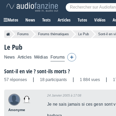
Matos
News
Tests
Articles
Tutos
Vidéos
A
Forums
Forums thématiques
Le Pub
Sont-il en v
Le Pub
News
Articles
Médias
Forums
Sont-il en vie ? sont-ils morts ?
57 réponses
18 participants
1 884 vues
1
24 Janvier 2005 à 17:08
Je ne sais jamais si ces gesn sont v
Anonyme
barbara