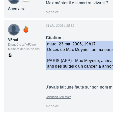
Max ménier il ets mort ou vivant ?
Anonyme
signaler
31 Mai 2006 à 15:39
Citation :
VFred
mardi 23 mai 2006, 19h17
Drogué·e à l’AFéine
Membre depuis 22 ans
Décès de Max Meynier, animateur s
PARIS (AFP) - Max Meynier, animate
ans des suites d'un cancer, a anno
J'avais fait une faute sur son nom m
Attention lien mort
signaler