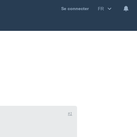
FR
Se connecter
#1