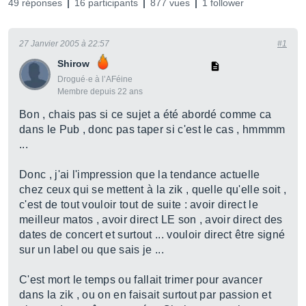
49 réponses
16 participants
877 vues
1 follower
27 Janvier 2005 à 22:57
#1
Shirow
Drogué·e à l’AFéine
Membre depuis 22 ans
Bon , chais pas si ce sujet a été abordé comme ca
dans le Pub , donc pas taper si c'est le cas , hmmmm
...
Donc , j'ai l'impression que la tendance actuelle
chez ceux qui se mettent à la zik , quelle qu'elle soit ,
c'est de tout vouloir tout de suite : avoir direct le
meilleur matos , avoir direct LE son , avoir direct des
dates de concert et surtout ... vouloir direct être signé
sur un label ou que sais je ...
C'est mort le temps ou fallait trimer pour avancer
dans la zik , ou on en faisait surtout par passion et