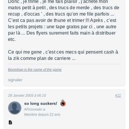
Donc , je trime , je me fais plaisir , j'achete mon
matos petit à petit , des trucs de merde , des trucs de
recup , d'occas ' , des trucs qu'on me file parfois ...
C'est ca pas avoir de thune et trimer !!! Après , c'est
les petits projets : une tape gratos par ci , une autre
par là ... Des flyers surement faits main à distribuer
etc.
Ce qui me gene , c'est ces mecs qui pensent cash à
la zik comme plan de carriere ...
Boombap is the name of the game
signaler
28 Janvier 2005 à 06:10
#11
so long suckers!
AFicionado·a
Membre depuis 22 ans