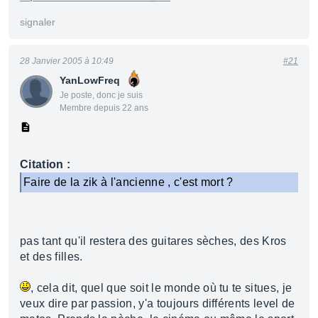
signaler
28 Janvier 2005 à 10:49
#21
YanLowFreq
Je poste, donc je suis
Membre depuis 22 ans
Citation :
Faire de la zik à l'ancienne , c'est mort ?
pas tant qu'il restera des guitares sèches, des Kros
et des filles.
, cela dit, quel que soit le monde où tu te situes, je
veux dire par passion, y'a toujours différents level de