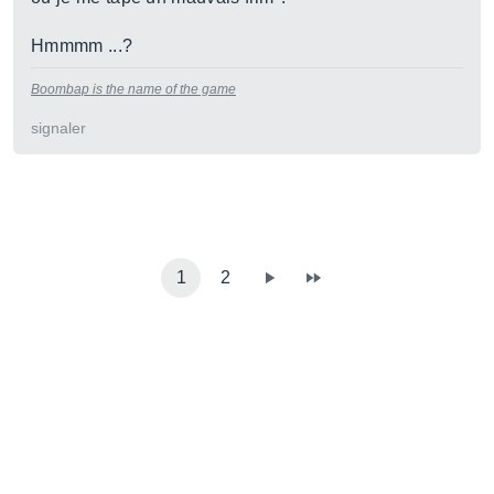
Hmmmm ...?
Boombap is the name of the game
signaler
1
2