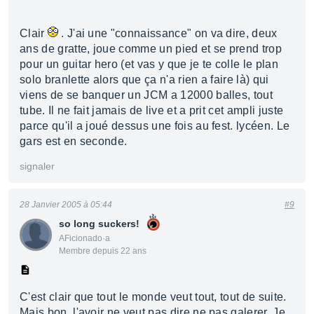
Clair
. J'ai une "connaissance" on va dire, deux
ans de gratte, joue comme un pied et se prend trop
pour un guitar hero (et vas y que je te colle le plan
solo branlette alors que ça n'a rien a faire là) qui
viens de se banquer un JCM a 12000 balles, tout
tube. Il ne fait jamais de live et a prit cet ampli juste
parce qu'il a joué dessus une fois au fest. lycéen. Le
gars est en seconde.
signaler
28 Janvier 2005 à 05:44
#9
so long suckers!
AFicionado·a
Membre depuis 22 ans
C'est clair que tout le monde veut tout, tout de suite.
Mais bon, l'avoir ne veut pas dire ne pas galerer. Je