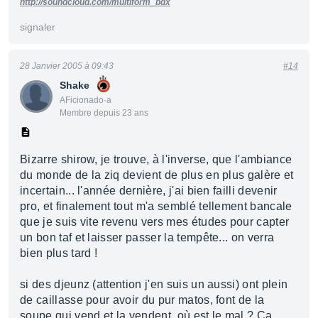
http://soundcloud.com/multiform_bdx
signaler
28 Janvier 2005 à 09:43
#14
Shake
AFicionado·a
Membre depuis 23 ans
Bizarre shirow, je trouve, à l'inverse, que l'ambiance
du monde de la ziq devient de plus en plus galère et
incertain... l'année dernière, j'ai bien failli devenir
pro, et finalement tout m'a semblé tellement bancale
que je suis vite revenu vers mes études pour capter
un bon taf et laisser passer la tempête... on verra
bien plus tard !
si des djeunz (attention j'en suis un aussi) ont plein
de caillasse pour avoir du pur matos, font de la
soupe qui vend et la vendent, où est le mal ? Ca