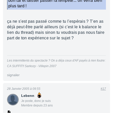
bon taf et laisser passer la tempête... on verra bien
plus tard !
ça ne s'est pas passé comme tu l'espérais ? T'en as
déjà peut être parlé ailleurs (si c'est le k balance le
lien du thread) mais sinon tu voudrais pas nous faire
part de ton expérience sur le sujet ?
Les intermittents du spectacle ? On a déja ceux d'AF payés à rien foutre:
CA SUFFIT!! Sarkozy - Villepin 2007
signaler
28 Janvier 2005 à 09:55
#17
Lebenn
Je poste, donc je suis
Membre depuis 23 ans