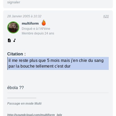
signaler
28 Janvier 2005 à 10:32
#20
multiform
Drogué·e à l’AFéine
Membre depuis 24 ans
Citation :
il me reste plus que 5 mois mais j'en chie du sang
par la bouche tellement c'est dur
ébola ??
----------------------------
Passage en mode Multi
http://soundcloud.com/multiform_bdx