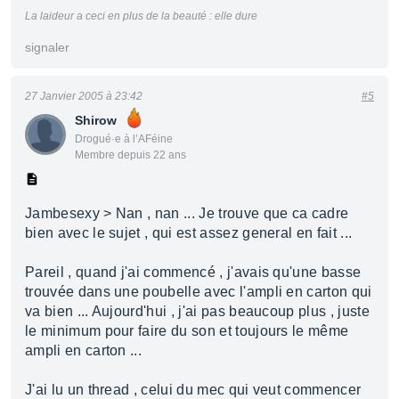
La laideur a ceci en plus de la beauté : elle dure
signaler
27 Janvier 2005 à 23:42
#5
Shirow
Drogué·e à l’AFéine
Membre depuis 22 ans
Jambesexy > Nan , nan ... Je trouve que ca cadre
bien avec le sujet , qui est assez general en fait ...
Pareil , quand j'ai commencé , j'avais qu'une basse
trouvée dans une poubelle avec l'ampli en carton qui
va bien ... Aujourd'hui , j'ai pas beaucoup plus , juste
le minimum pour faire du son et toujours le même
ampli en carton ...
J'ai lu un thread , celui du mec qui veut commencer