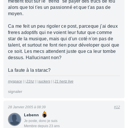
mettent tout sur le "trend" se payer des trucs de fou
alors que toi t'es un passionné et que t'as pas de
moyen.
Ca me feit un peu rigoler ce post, parceque j'ai deux
freres adoptifs qui ne voient leur futur que comme
star de la musique, mais qui d'un coté n'on pas de
talent, et surtout ne font rien pour déveloper quoi que
ce soit. Les mecs attendent juste que ca leur tombe
dessus. Hallucinant non?
La faute à la starac?
myspace
| |
21hz
| |
suckers
| |
21 hertz live
signaler
28 Janvier 2005 à 08:39
#12
Lebenn
Je poste, donc je suis
Membre depuis 23 ans