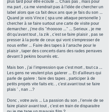
plus tard pour être ecouté ... Chais pas , mais pour
ma part , ca me viendrait pas à l'idée de chercher un
label alors que ca fait deux ans que je fais du son ...
Quand je vois Vince ( spa une attaque personelle )
chercher à se faire surtout une carte de visite pour
demarcher , j'me dis "rhooooo ..." ... Serieux , je me
dit qu'avant tout , la zik , c'est se faire plaisir , pas se
presser à la porte de ceux qui vont s'empresser de
nous enfler ... Faire des tapes à l'arrache pour le
plaisir , taper des concerts dans des rades perraves
devant 3 pekins bourrés etc.
Mais bon , j'ai l'impression que c'est mort , tout ca ...
Les gens ne veulent plus galerer ... Et d'ailleurs qui
parle de galere : faire des tapes , participer à de
petits projets vite faits etc. , c'est avant tout se faire
plais ' , nan ...?
Donc , votre avis ... La passion du son , l'envie de se
faire plaisir avant tout , c'est en train de disparaitre
ou je me tape un mauvais film ?