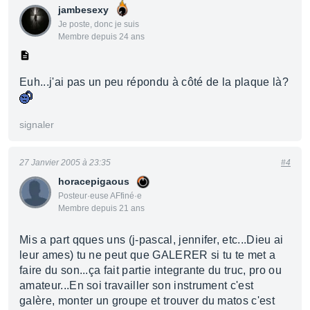
jambesexy
Je poste, donc je suis
Membre depuis 24 ans
Euh...j'ai pas un peu répondu à côté de la plaque là?
signaler
27 Janvier 2005 à 23:35
#4
horacepigaous
Posteur·euse AFfiné·e
Membre depuis 21 ans
Mis a part qques uns (j-pascal, jennifer, etc...Dieu ai
leur ames) tu ne peut que GALERER si tu te met a
faire du son...ça fait partie integrante du truc, pro ou
amateur...En soi travailler son instrument c'est
galère, monter un groupe et trouver du matos c'est