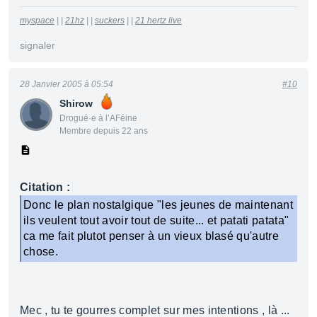
myspace
| |
21hz
| |
suckers
| |
21 hertz live
signaler
28 Janvier 2005 à 05:54
#10
Shirow
Drogué·e à l’AFéine
Membre depuis 22 ans
Citation :
Donc le plan nostalgique "les jeunes de maintenant
ils veulent tout avoir tout de suite... et patati patata"
ca me fait plutot penser à un vieux blasé qu'autre
chose.
Mec , tu te gourres complet sur mes intentions , là ...