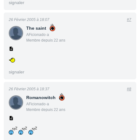
signaler
26 Février 2005 à 18:07
#7
The saint
AFicionado·a
Membre depuis 22 ans
signaler
26 Février 2005 à 18:37
#8
Romanowitch
AFicionado·a
Membre depuis 22 ans