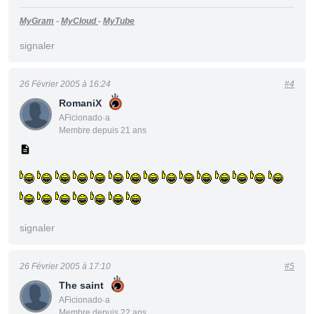
MyGram
-
MyCloud
-
MyTube
signaler
26 Février 2005 à 16:24
#4
RomaniX
AFicionado·a
Membre depuis 21 ans
signaler
26 Février 2005 à 17:10
#5
The saint
AFicionado·a
Membre depuis 22 ans