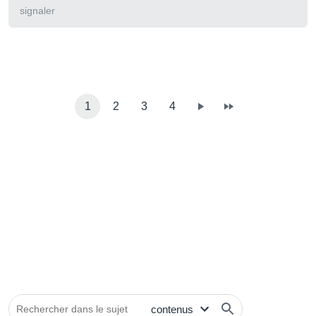
signaler
1
2
3
4