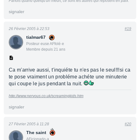
Parfois quand quelqu'un meurt, ce sont les autres qui reposent en paix.
signaler
26 Février 2005 à 22:53
#19
tialmar67
Posteur·euse AFfolé·e
Membre depuis 21 ans
Ca m'arrive aussi, t'inquiéte tu n'es pas le seul!!!si ca
te pose vraiment un probléme achéte une minuterie
qui coupe le jus pendant la nuit.
http://www.nervous.co.uk/screamingkids.htm
signaler
27 Février 2005 à 11:28
#20
The saint
AFicionado·a