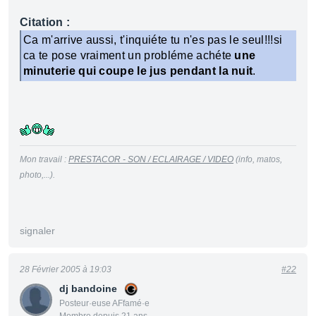
Citation :
Ca m'arrive aussi, t'inquiéte tu n'es pas le seul!!!si
ca te pose vraiment un probléme achéte
une
minuterie qui coupe le jus pendant la nuit
.
Mon travail :
PRESTACOR - SON / ECLAIRAGE / VIDEO
(info, matos,
photo,...).
signaler
28 Février 2005 à 19:03
#22
dj bandoine
Posteur·euse AFfamé·e