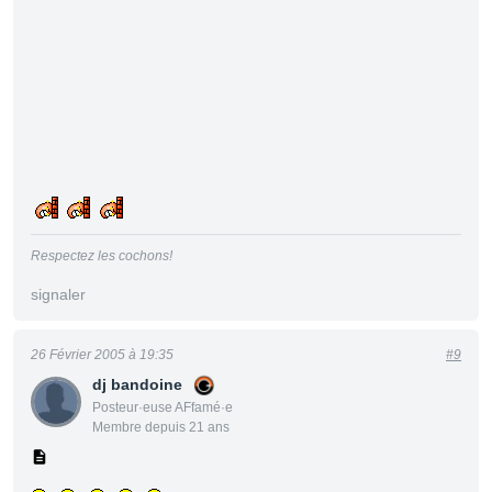
Respectez les cochons!
signaler
26 Février 2005 à 19:35
#9
dj bandoine
Posteur·euse AFfamé·e
Membre depuis 21 ans