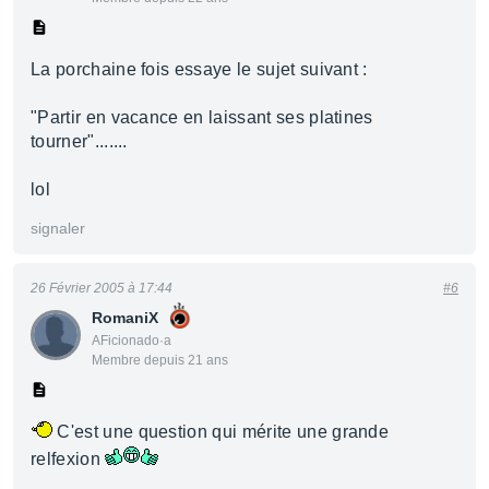
La porchaine fois essaye le sujet suivant :
"Partir en vacance en laissant ses platines
tourner".......
lol
signaler
26 Février 2005 à 17:44
#6
RomaniX
AFicionado·a
Membre depuis 21 ans
C'est une question qui mérite une grande
relfexion