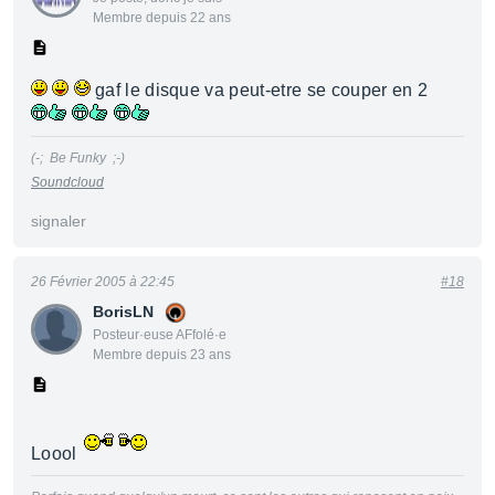
Membre depuis 22 ans
gaf le disque va peut-etre se couper en 2
(-; Be Funky ;-)
Soundcloud
signaler
26 Février 2005 à 22:45
#18
BorisLN
Posteur·euse AFfolé·e
Membre depuis 23 ans
Loool