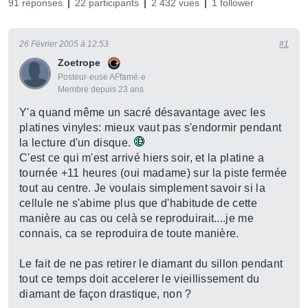
91 réponses
22 participants
2 432 vues
1 follower
26 Février 2005 à 12:53
#1
Zoetrope
Posteur·euse AFfamé·e
Membre depuis 23 ans
Y'a quand même un sacré désavantage avec les
platines vinyles: mieux vaut pas s'endormir pendant
la lecture d'un disque.
C'est ce qui m'est arrivé hiers soir, et la platine a
tournée +11 heures (oui madame) sur la piste fermée
tout au centre. Je voulais simplement savoir si la
cellule ne s'abime plus que d'habitude de cette
manière au cas ou celà se reproduirait....je me
connais, ca se reproduira de toute manière.
Le fait de ne pas retirer le diamant du sillon pendant
tout ce temps doit accelerer le vieillissement du
diamant de façon drastique, non ?