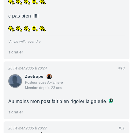
c pas bien !!!!!
Vinyle will never die
signaler
26 Février 2005 à 20:24
#10
Zoetrope
Posteur·euse AFfamé·e
Membre depuis 23 ans
Au moins mon post fait bien rigoler la galerie.
signaler
26 Février 2005 à 20:27
#11