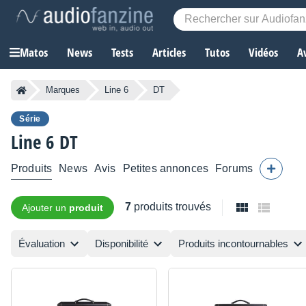
Matos
News
Tests
Articles
Tutos
Vidéos
A
Marques
Line 6
DT
Série
Line 6
DT
Produits
News
Avis
Petites annonces
Forums
7
produits trouvés
Ajouter un
produit
Évaluation
Disponibilité
Produits incontournables