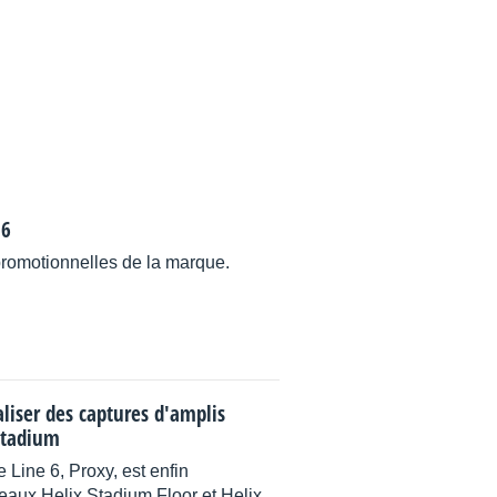
 6
promotionnelles de la marque.
liser des captures d'amplis
 Stadium
 Line 6, Proxy, est enfin
eaux Helix Stadium Floor et Helix