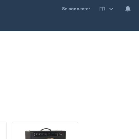
FR
Se connecter