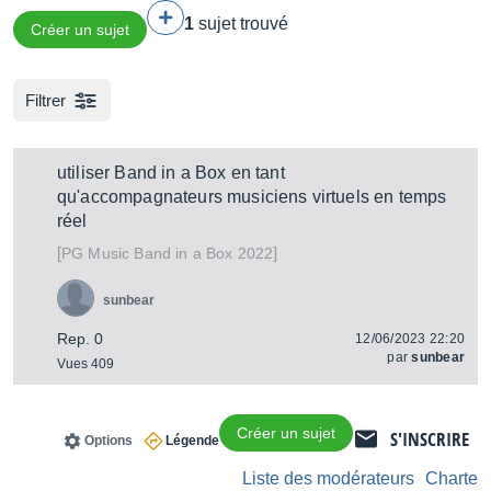
1
sujet trouvé
Créer un sujet
Filtrer
utiliser Band in a Box en tant
qu'accompagnateurs musiciens virtuels en temps
réel
[
]
Band in a Box 2022
PG Music
sunbear
Rep. 0
12/06/2023 22:20
par
sunbear
Vues 409
Créer un sujet
S'INSCRIRE
Options
Légende
Liste des modérateurs
Charte