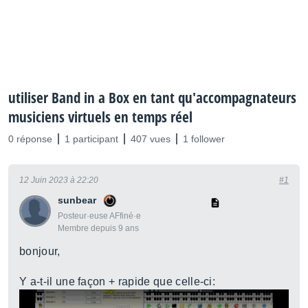
utiliser Band in a Box en tant qu'accompagnateurs
musiciens virtuels en temps réel
0 réponse
1 participant
407 vues
1 follower
12 Juin 2023 à 22:20
#1
sunbear
Posteur·euse AFfiné·e
Membre depuis 9 ans
bonjour,
Y a-t-il une façon + rapide que celle-ci: