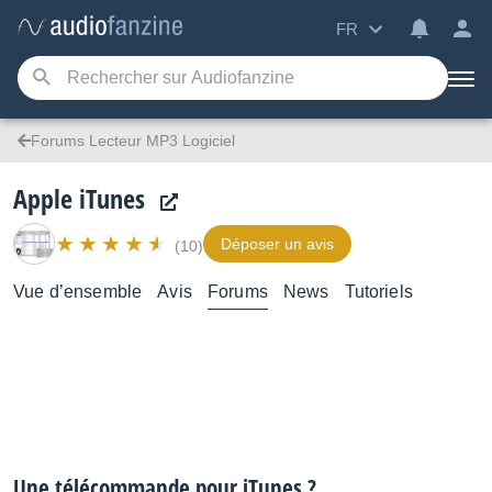
FR
Forums Lecteur MP3 Logiciel
Apple iTunes
Déposer un avis
(10)
Vue d’ensemble
Avis
Forums
News
Tutoriels
Une télécommande pour iTunes ?