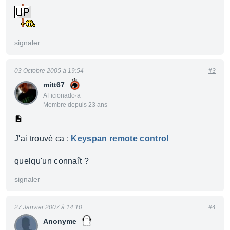
signaler
03 Octobre 2005 à 19:54
#3
mitt67
AFicionado·a
Membre depuis 23 ans
J'ai trouvé ca :
Keyspan remote control
quelqu'un connaît ?
signaler
27 Janvier 2007 à 14:10
#4
Anonyme