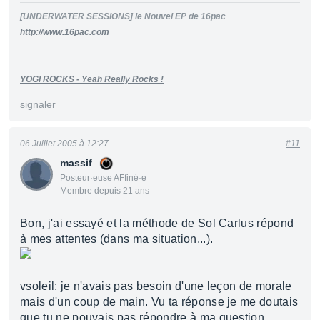
[UNDERWATER SESSIONS] le Nouvel EP de 16pac
http://www.16pac.com
YOGI ROCKS - Yeah Really Rocks !
signaler
06 Juillet 2005 à 12:27
#11
massif
Posteur·euse AFfiné·e
Membre depuis 21 ans
Bon, j'ai essayé et la méthode de Sol Carlus répond
à mes attentes (dans ma situation...).
vsoleil
: je n'avais pas besoin d'une leçon de morale
mais d'un coup de main. Vu ta réponse je me doutais
que tu ne pouvais pas répondre à ma question...