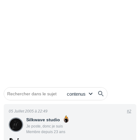
05 Juillet 2005 à 22:49
#2
Silkwave studio
Je poste, donc je suis
Membre depuis 23 ans