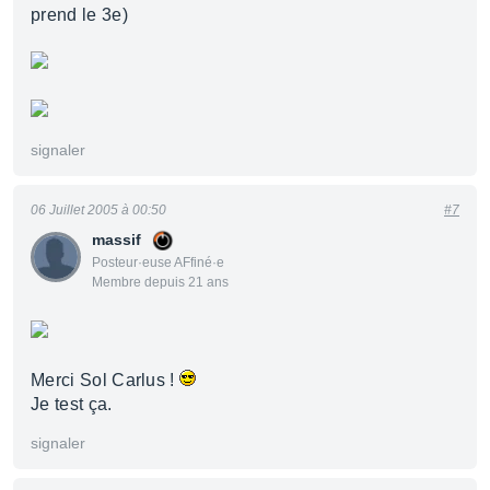
prend le 3e)
signaler
06 Juillet 2005 à 00:50
#7
massif
Posteur·euse AFfiné·e
Membre depuis 21 ans
Merci Sol Carlus !
Je test ça.
signaler