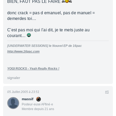
BIEN, FAUT PAS LE FAIRE
donc crack = pas d emanuel, pas de manuel =
demerdes toi…
C'est pas moi qui l'ai dit, je te mets juste au
courant…
[UNDERWATER SESSIONS] le Nouvel EP de 16pac
http://www.16pac.com
YOGI ROCKS - Yeah Really Rocks !
signaler
05 Juillet 2005 à 23:51
#5
massif
Posteur·euse AFfiné·e
Membre depuis 21 ans