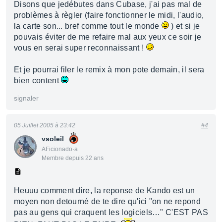
Disons que jedébutes dans Cubase, j'ai pas mal de
problèmes à règler (faire fonctionner le midi, l'audio,
la carte son... bref comme tout le monde
) et si je
pouvais éviter de me refaire mal aux yeux ce soir je
vous en serai super reconnaissant !
Et je pourrai filer le remix à mon pote demain, il sera
bien content
signaler
05 Juillet 2005 à 23:42
#4
vsoleil
AFicionado·a
Membre depuis 22 ans
Heuuu comment dire, la reponse de Kando est un
moyen non detourné de te dire qu'ici "on ne repond
pas au gens qui craquent les logiciels…" C'EST PAS