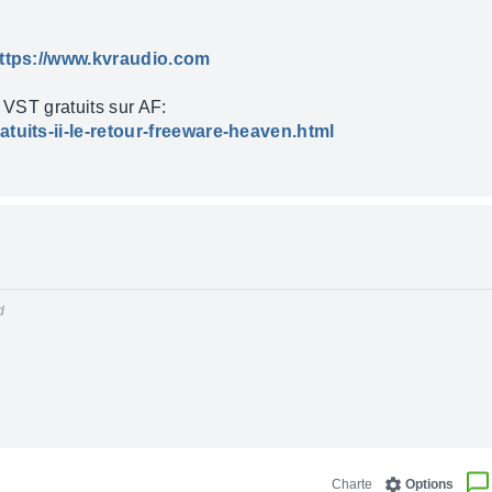
ttps://www.kvraudio.com
s VST gratuits sur AF:
atuits-ii-le-retour-freeware-heaven.html
d
k
Charte
Options