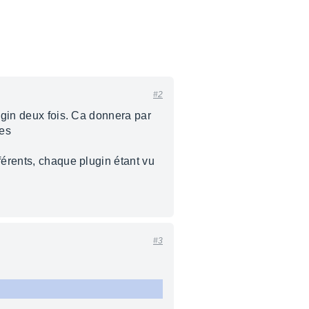
#2
lugin deux fois. Ca donnera par
les
férents, chaque plugin étant vu
#3