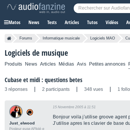
Matos
News
Tests
Articles
Tutos
Vidéos
A
Forums
Informatique musicale
Logiciels MAO
Cu
Logiciels de musique
Produits
News
Articles
Médias
Avis
Petites annonces
Cubase et midi : questions betes
3 réponses
2 participants
348 vues
1 foll
15 Novembre 2005 à 11:51
Bonjour voila j'utilise groove agent 
Just_elwood
J'utilise apres les clavier de base d
Posteur·euse AFfolé·e