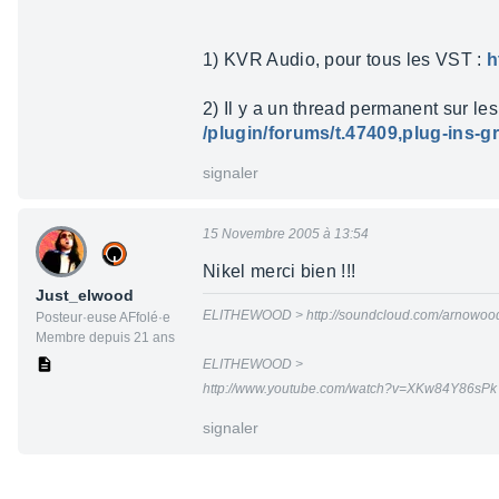
1) KVR Audio, pour tous les VST :
h
2) Il y a un thread permanent sur le
/plugin/forums/t.47409,plug-ins-gr
signaler
15 Novembre 2005 à 13:54
Nikel merci bien !!!
Just_elwood
ELITHEWOOD > http://soundcloud.com/arnowoo
Posteur·euse AFfolé·e
Membre depuis 21 ans
ELITHEWOOD >
http://www.youtube.com/watch?v=XKw84Y86sP
signaler