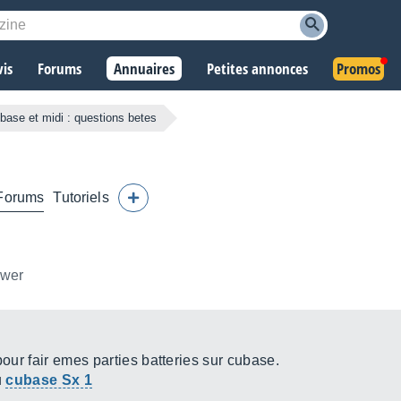
vis
Forums
Annuaires
Petites annonces
Promos
base et midi : questions betes
Forums
Tutoriels
ower
pour fair emes parties batteries sur cubase.
u
cubase Sx 1