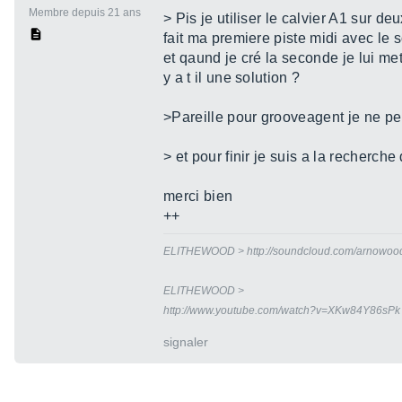
Membre depuis 21 ans
> Pis je utiliser le calvier A1 sur d
fait ma premiere piste midi avec le
et qaund je cré la seconde je lui met
y a t il une solution ?
>Pareille pour grooveagent je ne peu
> et pour finir je suis a la recherche
merci bien
++
ELITHEWOOD > http://soundcloud.com/arnowoo
ELITHEWOOD >
http://www.youtube.com/watch?v=XKw84Y86sP
signaler