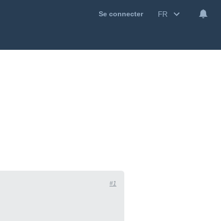
FR
Se connecter
#1