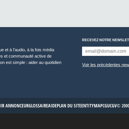
RECEVEZ NOTRE NEWSLET
 et à l’audio, à la fois média
ces et communauté active de
n est simple : aider au quotidien
Voir les précédentes new
NIR ANNONCEUR
GLOSSAIRE
AIDE
PLAN DU SITE
ENTITYMAP
CGU
CGV
© 2000