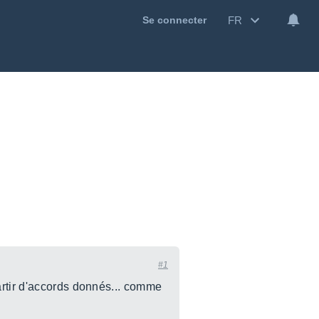
FR
Se connecter
#1
artir d'accords donnés... comme