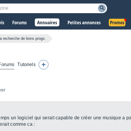
vis
Forums
Annuaires
Petites annonces
Promos
la recherche de bons progs.
Forums
Tutoriels
wer
temps un logiciel qui serait capable de créer une musique a p
nterait comme ca :