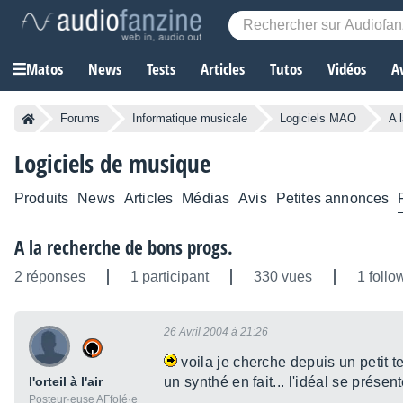
Matos
News
Tests
Articles
Tutos
Vidéos
A
Forums
Informatique musicale
Logiciels MAO
A 
Logiciels de musique
Produits
News
Articles
Médias
Avis
Petites annonces
A la recherche de bons progs.
2 réponses
1 participant
330 vues
1 follo
26 Avril 2004 à 21:26
voila je cherche depuis un petit 
l'orteil à l'air
un synthé en fait... l'idéal se prése
Posteur·euse AFfolé·e