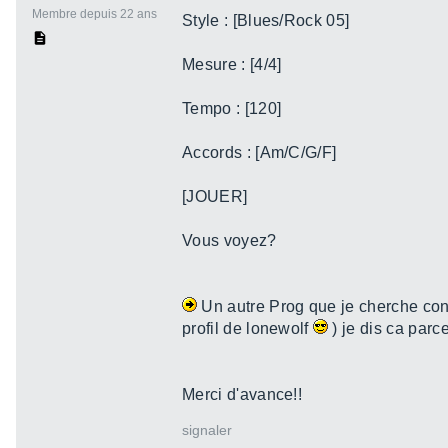
Membre depuis 22 ans
Style : [Blues/Rock 05]
Mesure : [4/4]
Tempo : [120]
Accords : [Am/C/G/F]
[JOUER]
Vous voyez?
Un autre Prog que je cherche con
profil de lonewolf
) je dis ca parc
Merci d'avance!!
signaler