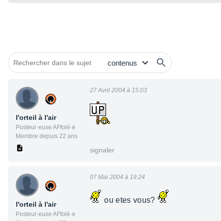
27 Avril 2004 à 15:03
l'orteil à l'air
Posteur·euse AFfolé·e
Membre depuis 22 ans
signaler
07 Mai 2004 à 19:24
ou etes vous?
l'orteil à l'air
Posteur·euse AFfolé·e