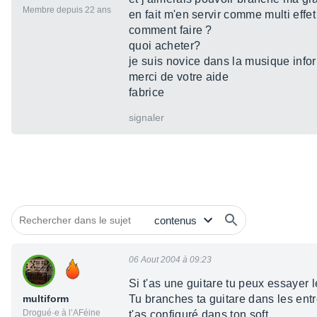
Membre depuis 22 ans
en fait m'en servir comme multi effet
comment faire ?
quoi acheter?
je suis novice dans la musique infor
merci de votre aide
fabrice
signaler
06 Aout 2004 à 09:23
Si t'as une guitare tu peux essayer le
multiform
Tu branches ta guitare dans les entré
Drogué·e à l’AFéine
t'as configuré dans ton soft.