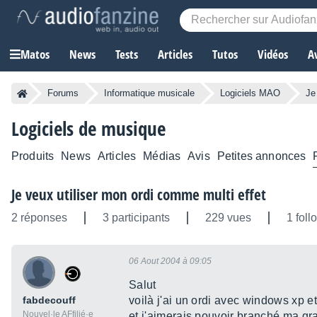
Matos
News
Tests
Articles
Tutos
Vidéos
A
Forums
Informatique musicale
Logiciels MAO
Je
Logiciels de musique
Produits
News
Articles
Médias
Avis
Petites annonces
Je veux utiliser mon ordi comme multi effet
2 réponses
3 participants
229 vues
1 foll
06 Aout 2004 à 09:05
Salut
fabdecouff
voilà j'ai un ordi avec windows xp et
Nouvel·le AFfilié·e
et j'aimerais pouvoir branché ma grat