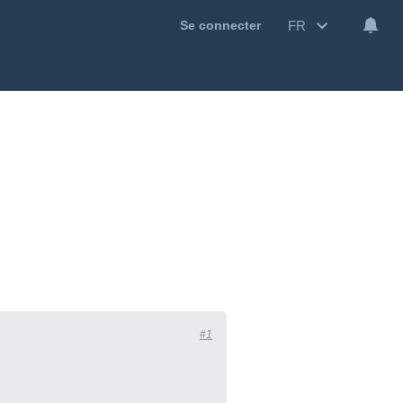
FR
Se connecter
#1