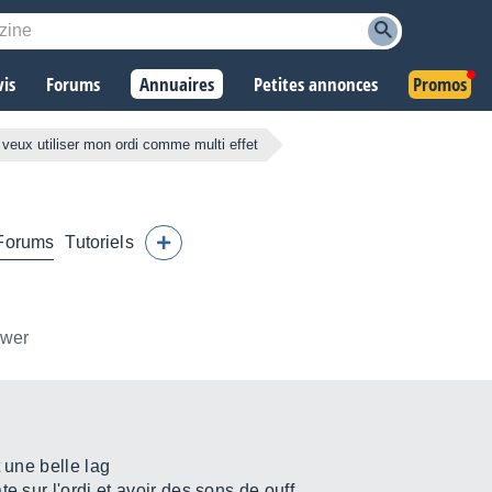
vis
Forums
Annuaires
Petites annonces
Promos
 veux utiliser mon ordi comme multi effet
Forums
Tutoriels
ower
 une belle lag
e sur l'ordi et avoir des sons de ouff