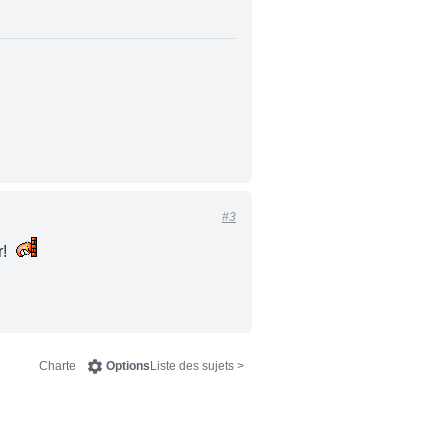
#3
r!
Charte
Options
< Liste des sujets