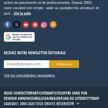
active de passionnés et de professionnels. Depuis 2000,
notre vocation est simple : aider au quotidien les amateurs et
Lire la suite
prof...
RECEVEZ NOTRE NEWSLETTER ÉDITORIALE
M’inscrire
Voir les précédentes newsletters
NOUS CONTACTER
PARTICIPER
ARTISTES
OFFRE SANS PUB
DEVENIR ANNONCEUR
GLOSSAIRE
AIDE
PLAN DU SITE
ENTITYMAP
CGU
CGV
© 2000-2026 TOUS DROITS RÉSERVÉS
FR