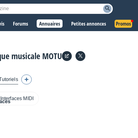
vis
Forums
Annuaires
Petites annonces
Promos
tique musicale MOTU
Tutoriels
Interfaces MIDI