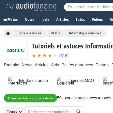
Matos
News
Tests
Articles
Tutos
Vidéos
A
Tutos & Astuces
MOTU
Informatique musicale
Tutoriels et astuces Informa
(616)
Produits
News
Articles
Avis
Petites annonces
Forums
Interfaces audio
Logiciels MAO
59
tutoriels ou astuces trouvés
Créer un tuto ou une astuce
Types