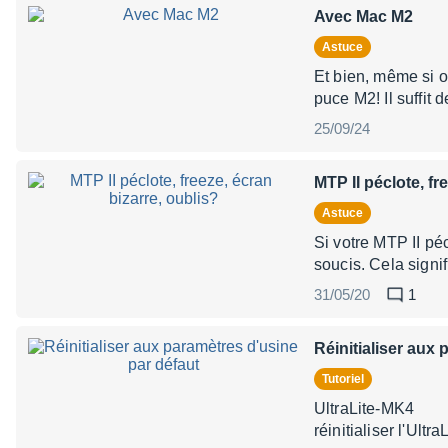
Avec Mac M2
Astuce
Et bien, même si of
puce M2! Il suffit 
25/09/24
MTP II péclote, fr
Astuce
Si votre MTP II péc
soucis. Cela signi
31/05/20
1
Réinitialiser aux
Tutoriel
Ult
réinitialiser l'Ult