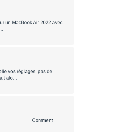
er sur un MacBook Air 2022 avec
a…
ublie vos réglages, pas de
faut alo…
mment