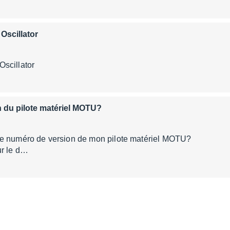
Oscillator
ive 3 Drum Oscil
n du pilote matériel MOTU?
ver le numéro de version de mon pilote m
ur le d…