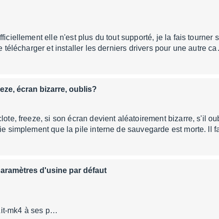
ficiellement elle n'est plus du tout supporté, je la fais tourn
de télécharger et installer les derniers drivers pour une autre c
eeze, écran bizarre, oublis?
lote, freeze, si son écran devient aléatoirement bizarre, s'il o
fie simplement que la pile interne de sauvegarde est morte. Il 
 paramètres d'usine par défaut
raLite-MK4 Co
raLit-mk4 à ses p…