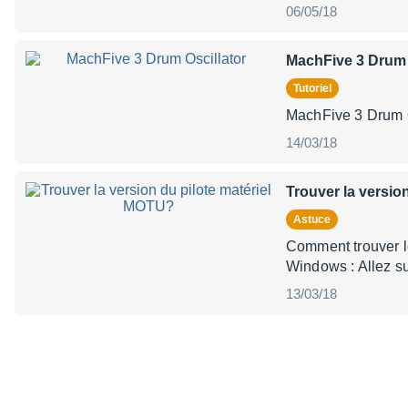
06/05/18
MachFive 3 Drum 
Tutoriel
MachF
14/03/18
Trouver la versio
Astuce
Comment trou
Windows : Allez s
13/03/18