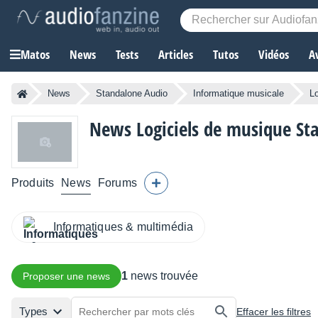
Matos
News
Tests
Articles
Tutos
Vidéos
A
News
Standalone Audio
Informatique musicale
L
News Logiciels de musique St
Produits
News
Forums
Informatiques & multimédia
1
news trouvée
Proposer une news
Types
Effacer les filtres