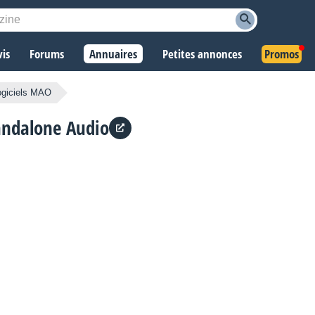
vis
Forums
Annuaires
Petites annonces
Promos
ogiciels MAO
andalone Audio