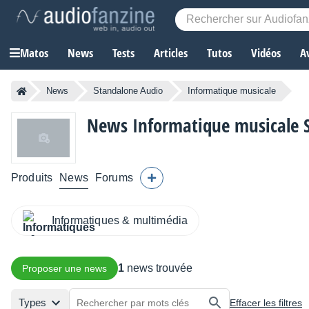
Matos
News
Tests
Articles
Tutos
Vidéos
A
News
Standalone Audio
Informatique musicale
News Informatique musicale 
Produits
News
Forums
Informatiques & multimédia
1
news trouvée
Proposer une news
Types
Effacer les filtres