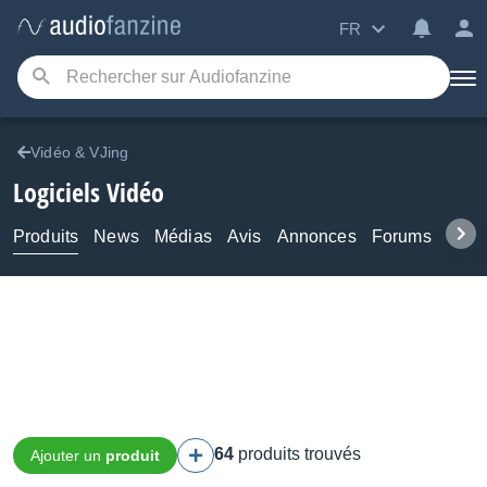
FR
Vidéo & VJing
Logiciels Vidéo
Produits
News
Médias
Avis
Annonces
Forums
Tuto
64
produits trouvés
Ajouter un
produit