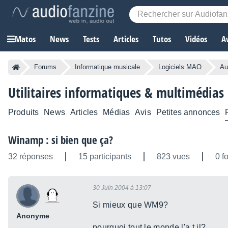
Matos
News
Tests
Articles
Tutos
Vidéos
A
Forums
Informatique musicale
Logiciels MAO
Au
Utilitaires informatiques & multimédias
Produits
News
Articles
Médias
Avis
Petites annonces
Winamp : si bien que ça?
32 réponses
15 participants
823 vues
0 f
30 Juin 2004 à 13:07
Si mieux que WM9?
Anonyme
pourquoi tout le monde l'a t il?