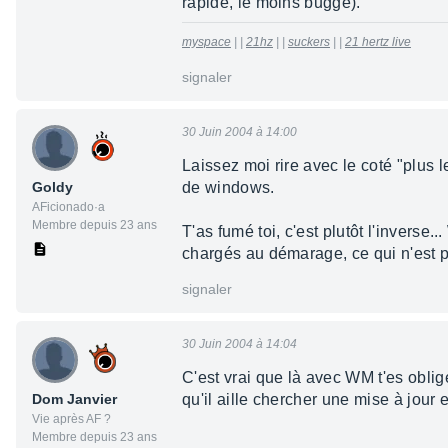
rapide, le moins buggé).
myspace
| |
21hz
| |
suckers
| |
21 hertz live
signaler
30 Juin 2004 à 14:00
Laissez moi rire avec le coté "plus
Goldy
de windows.
AFicionado·a
Membre depuis 23 ans
T'as fumé toi, c'est plutôt l'inver
chargés au démarage, ce qui n'est p
signaler
30 Juin 2004 à 14:04
C'est vrai que là avec WM t'es oblig
Dom Janvier
qu'il aille chercher une mise à jour e
Vie après AF ?
Membre depuis 23 ans