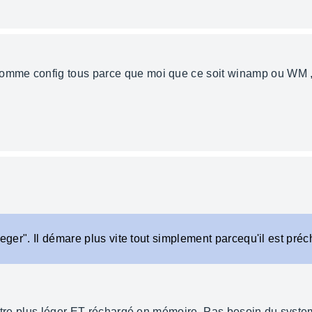
me config tous parce que moi que ce soit winamp ou WM , c e
 leger". Il démare plus vite tout simplement parcequ'il est 
 etre plus léger ET réchargé en mémoire. Pas besoin du system