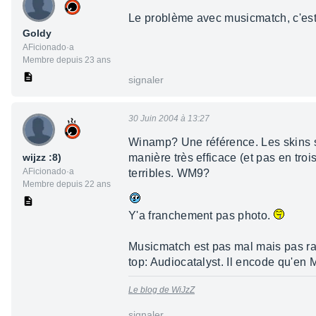
Le problème avec musicmatch, c'est qu
Goldy
AFicionado·a
Membre depuis 23 ans
signaler
30 Juin 2004 à 13:27
Winamp? Une référence. Les skins son
wijzz :8)
manière très efficace (et pas en tro
AFicionado·a
terribles. WM9?
Membre depuis 22 ans
Y'a franchement pas photo.
Musicmatch est pas mal mais pas rapi
top: Audiocatalyst. Il encode qu'en M
Le blog de WiJzZ
signaler