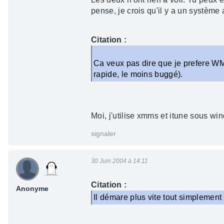
pense, je crois qu'il y a un systèm
Citation :
Ca veux pas dire que je prefere WM p
rapide, le moins buggé).
Moi, j'utilise xmms et itune sous w
signaler
30 Juin 2004 à 14:11
Citation :
Anonyme
Il démare plus vite tout simpleme