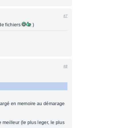
#7
de fichiers
)
#8
réchargé en memoire au démarage
meilleur (le plus leger, le plus