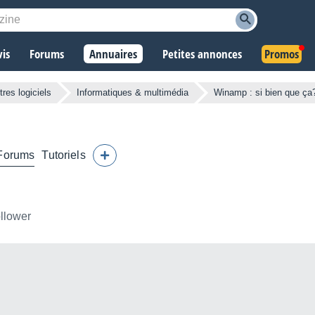
vis
Forums
Annuaires
Petites annonces
Promos
tres logiciels
Informatiques & multimédia
Winamp : si bien que ça
Forums
Tutoriels
ollower