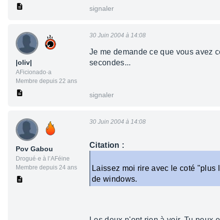
signaler
30 Juin 2004 à 14:08
Je me demande ce que vous avez com
|oliv|
secondes...
AFicionado·a
Membre depuis 22 ans
signaler
30 Juin 2004 à 14:08
Citation :
Pov Gabou
Drogué·e à l’AFéine
Membre depuis 24 ans
Laissez moi rire avec le coté "plus
de windows.
Les deux n'ont rien à voir. Tu peux