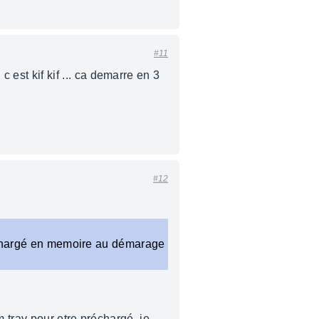
#11
st kif kif ... ca demarre en 3
#12
préchargé en memoire au démarage
 tray pour etre préchargé, je