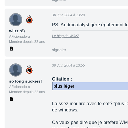
30 Juin 2004 à 13:29
PS: Audiocatalyst gère également le
wijzz :8)
Le blog de WiJzZ
AFicionado·a
Membre depuis 22 ans
signaler
30 Juin 2004 à 13:55
Citation :
so long suckers!
plus léger
AFicionado·a
Membre depuis 22 ans
Laissez moi rire avec le coté "plus
de windows.
Ca veux pas dire que je prefere WM pl