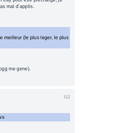
as mal d'applis.
 meilleur (le plus leger, le plus
 ogg me gene).
#13
ws