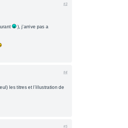
#3
ourant
), j'arrive pas a
#4
) les titres et l'illustration de
#5