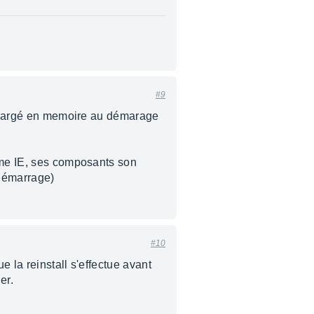
#9
réchargé en memoire au démarage
omme IE, ses composants son
 démarrage)
#10
 la reinstall s'effectue avant
er.