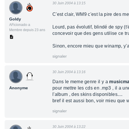
30 Juin 2004 à 13:15
C'est clair, WM9 c'est la pire des me
Goldy
AFicionado·a
Lourd, pas évolutif, blindé de spy (
Membre depuis 23 ans
concevoir que des gens utilise ce tr
Sinon, encore mieu que winamp, y'a 
signaler
30 Juin 2004 à 13:16
Dans le meme genre il y a
musicma
Anonyme
pour mettre les cds en .mp3 , il a une
l'album , des skins disponibles....
bref il est aussi bon, voir mieu que
signaler
30 Juin 2004 à 13:22