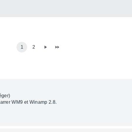
1
2
éger)
émarrer WM9 et Winamp 2.8.