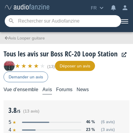
FR
Avis Looper guitare
Tous les avis sur Boss RC-20 Loop Station
Déposer un avis
(13)
Demander un avis
Vue d’ensemble
Avis
Forums
News
3.8
/5
(13 avis)
5
46 %
(6 avis)
4
23 %
(3 avis)