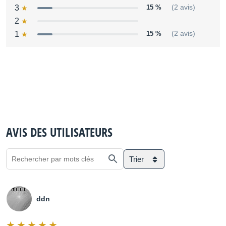
3
15 %
(2 avis)
2
1
15 %
(2 avis)
AVIS DES UTILISATEURS
Trier
ddn