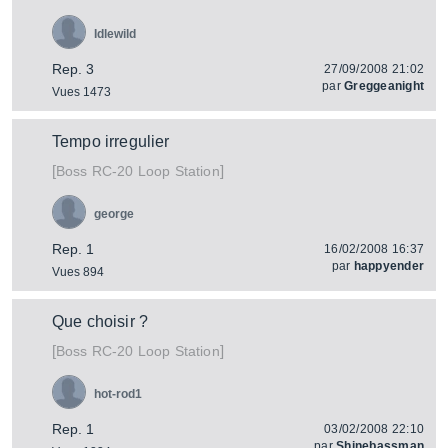
Idlewild
Rep. 3
27/09/2008 21:02
par
Greggeanight
Vues 1473
Tempo irregulier
[
]
RC-20 Loop Station
Boss
george
Rep. 1
16/02/2008 16:37
par
happyender
Vues 894
Que choisir ?
[
]
RC-20 Loop Station
Boss
hot-rod1
Rep. 1
03/02/2008 22:10
par
Shinebassman