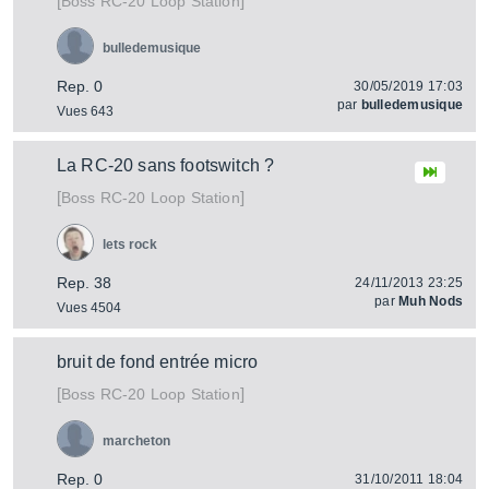
[
]
RC-20 Loop Station
Boss
bulledemusique
Rep. 0
30/05/2019 17:03
par
bulledemusique
Vues 643
La RC-20 sans footswitch ?
[
]
RC-20 Loop Station
Boss
lets rock
Rep. 38
24/11/2013 23:25
par
Muh Nods
Vues 4504
bruit de fond entrée micro
[
]
RC-20 Loop Station
Boss
marcheton
Rep. 0
31/10/2011 18:04