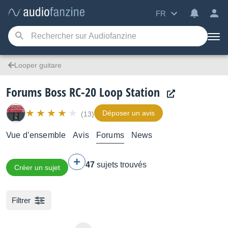
FR
Looper guitare
Forums Boss RC-20 Loop Station
Déposer un avis
(13)
Vue d’ensemble
Avis
Forums
News
47
sujets trouvés
Créer un sujet
Filtrer