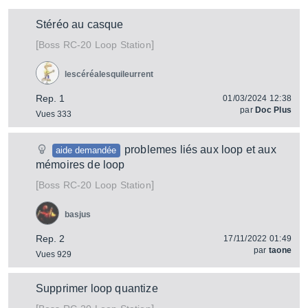
Stéréo au casque
[
]
RC-20 Loop Station
Boss
lescéréalesquileurrent
Rep. 1
01/03/2024 12:38
par
Doc Plus
Vues 333
problemes liés aux loop et aux
aide demandée
mémoires de loop
[
]
RC-20 Loop Station
Boss
basjus
Rep. 2
17/11/2022 01:49
par
taone
Vues 929
Supprimer loop quantize