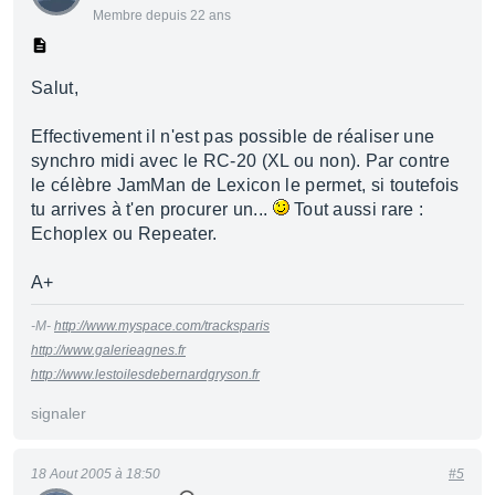
Membre depuis 22 ans
Salut,
Effectivement il n'est pas possible de réaliser une
synchro midi avec le RC-20 (XL ou non). Par contre
le célèbre JamMan de Lexicon le permet, si toutefois
tu arrives à t'en procurer un...
Tout aussi rare :
Echoplex ou Repeater.
A+
-M-
http://www.myspace.com/tracksparis
http://www.galerieagnes.fr
http://www.lestoilesdebernardgryson.fr
signaler
18 Aout 2005 à 18:50
#5