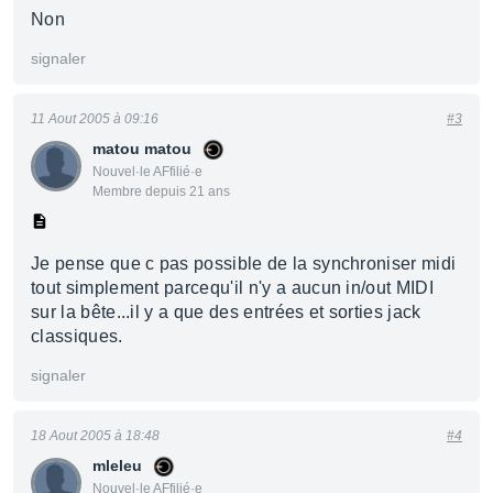
Non
signaler
11 Aout 2005 à 09:16
#3
matou matou
Nouvel·le AFfilié·e
Membre depuis 21 ans
Je pense que c pas possible de la synchroniser midi
tout simplement parcequ'il n'y a aucun in/out MIDI
sur la bête...il y a que des entrées et sorties jack
classiques.
signaler
18 Aout 2005 à 18:48
#4
mleleu
Nouvel·le AFfilié·e