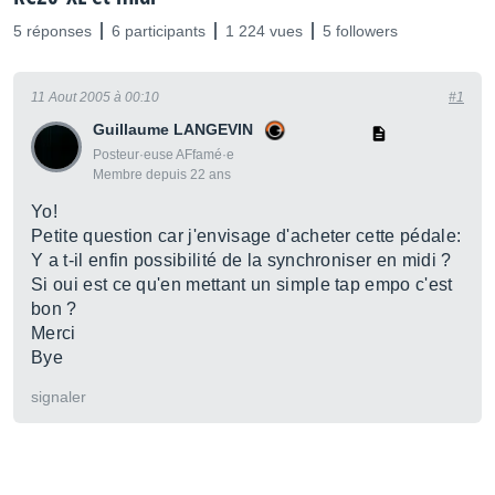
5 réponses
6 participants
1 224 vues
5 followers
11 Aout 2005 à 00:10
#1
Guillaume LANGEVIN
Posteur·euse AFfamé·e
Membre depuis 22 ans
Yo!
Petite question car j'envisage d'acheter cette pédale:
Y a t-il enfin possibilité de la synchroniser en midi ?
Si oui est ce qu'en mettant un simple tap empo c'est
bon ?
Merci
Bye
signaler