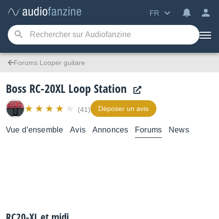
FR
Forums Looper guitare
Boss RC-20XL Loop Station
Déposer un avis
(41)
Vue d’ensemble
Avis
Annonces
Forums
News
RC20-XL et midi