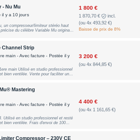
 - Nu Mu
1 800 €
il y a 10 jours
1 870,70 €
incl.
(ou 4x 493,92 €)
 un compresseur/limiteur stéréo haut
Baisse de prix de 8%
récise du célèbre Variable Mu original.
mpes (T-Bar mod) avec un étage de sortie
son plus propre et punchy, tout en gardant
me pour le
 Channel Strip
ortant une cohésion et une épaisseur
plaire :
3 200 €
re main - Avec facture
- Postée il y
tudio non-fumeur, monté en rack dès le
(ou 4x 844,85 €)
re main Utilisé en studio professionnel
au tout en compressant les crêtes. Je
 bien ventilée. Vente pour faciliter un
rantie un envoie soigné.
n à signaler, fonctionne parfaitement.
 Mu® Mastering
4 400 €
re main - Avec facture
- Postée il y
(ou 4x 1 161,65 €)
esté
 bien ventilée. Frais d'envoi de 100
ec SC HP filter RAS
 Limiter Compressor – 230V CE