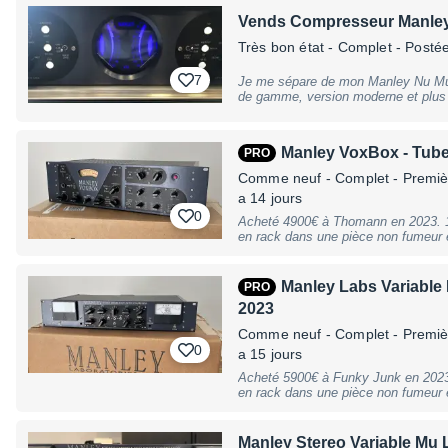
Vends Compresseur Manley
Très bon état
- Complet
- Postée 
7
Je me sépare de mon Manley Nu Mu,
de gamme, version moderne et plus p
Il combine la section d’entrée à la
à transistors (Solid State) pour un 
la chaleur harmonique typique de Manley. C’est l’outil ulti
Manley VoxBox - Tube
PRO
Mastering ou le Bus de mixage, app
remarquables à n'importe quel morceau. Points forts de cet exem
Comme neuf
- Complet - Premiè
Condition : Utilisé uniquement en s
a 14 jours
premier jour. Entretien : Lampes en parfait état de fonctionnement, aucun
0
souffle ou bruit parasite. Fonctionnalités : Comprend le fameux switch "HIP"
Acheté 4900€ à Thomann en 2023. 1e
pour préserver les détails à bas nive
en rack dans une pièce non fumeur et
n'ai plus le carton d'origine mais ga
déménagement futur à l'étranger. Rie
Frais d'envoi de 100 euros environ
Manley Labs Variable
PRO
2023
Comme neuf
- Complet - Premiè
0
a 15 jours
Acheté 5900€ à Funky Junk en 2023. Utilisé en studio professionnel et r
en rack dans une pièce non fumeur et
euros environ Version Mastering av
Manley Stereo Variable Mu