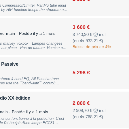
 Compressor/Limiter, VariMu tube input
renforcé, suivi et assurance. Pas
by HIP function keeps the structure of
able étudiée.
XLR, two electr. balanced outputs XLR,
fornia, 19"" 2 HE, B-Stock with full
 use
3 600 €
ère main
- Postée il y a 1 mois
3 740,90 €
incl.
(ou 4x 933,21 €)
ends manley voxbox . Lampes changées
Baisse de prix de 4%
 Passive
5 298 €
stereo 4-band EQ; All-Passive tone
rves use the ""bandwidth"" control;
ncy choices; Every band switchable to
ain and line drivers; Parallel
mponents throughout; Passive HP and LP
dio XX édition
Inputs and Outputs XLR and 6.3 mm Jack
2 800 €
nominal; internal switches for -10
be circuits (not hardwire); 44
2 909,70 €
incl.
main
- Postée il y a 1 mois
acing); Frequency Range: 22 Hz to 27
(ou 4x 768,21 €)
st; 20 dB cut; Nominal Q range: 1.5 to
 Frequency Response: ±2 dB: 8 Hz to 60
 Je l'ai équipé d'une lampe ECC81
 +37 dBv, +26dBv @ 20 Hz; THD &
meilleur. J'ai la lampe d'origine aussi.