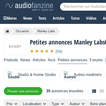
Matos
News
Tests
Articles
Tutos
Vidéos
A
Occasion
Manley Labs
Petites annonces Manley Labs
(54)
Produits
News
Articles
Avis
Petites annonces
Forums
Studio & Home Studio
Autres matériels
35
annonces trouvées
Passer une annonce
Prix
Localisation
Type
Auteur
Bons plan