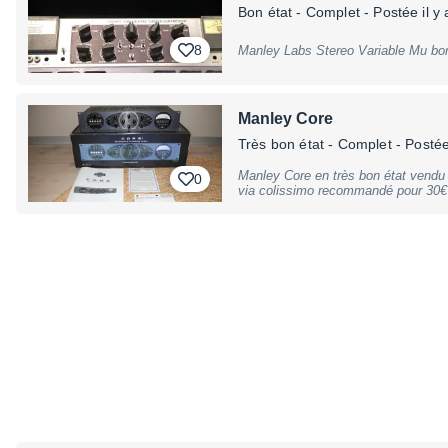
égaliseur et de-esser, le Manley V
Bon état
- Complet
- Postée il y 
pour l’enregistrement des voix et de
principales : – Édition limitée XV A
8
Entièrement révisé par un technicien
esthétique exceptionnel – Matériel r
Manley Core
Très bon état
- Complet
- Postée 
Manley Core en très bon état vendu dans son
0
via colissimo recommandé pour 30€