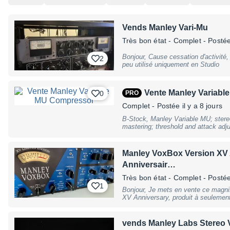
Vends Manley Vari-Mu
Très bon état
- Complet
- Postée 
Bonjour, Cause cessation d'activité, vend Manley Vari-mu en super état, trés
2
peu utilisé uniquement en Studio
Vente Manley Variab
0
PRO
Complet
- Postée il y a 8 jours
B-Stock, Manley Variable MU; stereo
mastering; threshold and attack adju
(slow / fast); high pass side chain 
limiter 4:1 to 20:1 or compressor 1.
dB; illuminated VU meter; switch for 
Manley VoxBox Version XV 
B-Stock with full warranty, may have
Anniversair…
Très bon état
- Complet
- Postée 
1
Bonjour, Je mets en vente ce magnifique Manley VOXBOX Limited Edition
XV Anniversary, produit à seulemen
exemplaire porte le numéro 42 sur 
et contrôlé par un technicien profess
trouve dans un état exceptionnel, 
vends Manley Labs Stereo 
lampes haut de gamme intégrant no