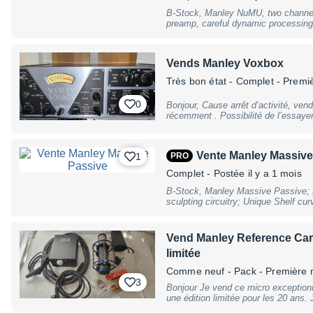
intégrée Essai possible avant achat. Remise en main propre privilégiée,
B-Stock, Manley NuMU, two channel
mais envoi possible avec emballage 
preamp, careful dynamic processing 
d’échange. Offre sérieuse et raisonn
transients, two transformer inputs 
sidechain I/O TRS, handmade in Cali
warranty, may have slight traces of
Vends Manley Voxbox
Très bon état
- Complet - Premi
0
Bonjour, Cause arrêt d’activité, v
récemment . Possibilité de l’essayer sur place . Pas de facture. Remise en
main propre uniquement.
Vente Manley Massive
1
PRO
Complet
- Postée il y a 1 mois
B-Stock, Manley Massive Passive; 
sculpting circuitry; Unique Shelf cu
Overlapping and Interleaved Freque
shelf or bell; Vacuum tube make-up g
symmetrical topology; Premium co
Vend Manley Reference Car
Filters plus gain trims; balanced 
limitée
(accepts unbalanced); Level +4 dBu 
operation; Bypass Switch for EQ & tu
Comme neuf
- Pack - Première 
Frequencies (roughly 1/4 octave sp
3
kHz; EQ Boost/Cut Range: 20 dB boo
Bonjour Je vend ce micro exceptionnel qui fonctionne à la perfection. C'est
3 (uniquely active in shelf modes);
une édition limitée pour les 20 ans.
KHz; Maximum Output @ 1.5% THD
Delaygue qui lui offre un son encore 