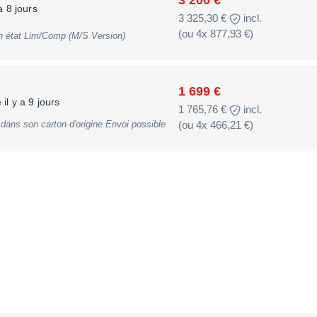
OXBOX est une référence incontournable
a 8 jours
3 325,30 €
incl.
s instruments. Caractéristiques
nniversary – Exemplaire n°42/50 –
(ou 4x 877,93 €)
Manley Labs Stereo Variable Mu bon état Lim/Comp (M/S Version)
 – Parfait état de fonctionnement – État
are et recherché
1 699 €
il y a 9 jours
1 765,76 €
incl.
 carton d'origine Envoi possible
(ou 4x 466,21 €)