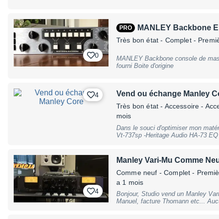
Insert point between Mic Preamp an
Balanced XLR Direct Output (after
XLR Main Output, Housing: 19"" / 2U
MANLEY Backbone E
PRO
slight traces of use
Très bon état
- Complet - Premi
0
MANLEY Backbone console de mastering v
fourni Boite d'origine
Vend ou échange Manley C
4
Très bon état
- Accessoire - Acc
mois
Dans le souci d'optimiser mon matér
Vt-737sp -Heritage Audio HA-73 EQ 
Multimedia iLoud Precision MTM -
Audio WA-1B -Sontronics Mercury -
appoint en euro Pas de carton d o
Manley Vari-Mu Comme Neu
Comme neuf
- Complet - Premiè
a 1 mois
4
Bonjour, Studio vend un Manley Vari-mu comme neuf - 2023 Carton d'origine,
Manuel, facture Thomann etc... Aucunes traces d'utilisations, le
compresseur à été de-racker seuleme
achat. Testable pour attester de son fonctionnement en studio professionnel