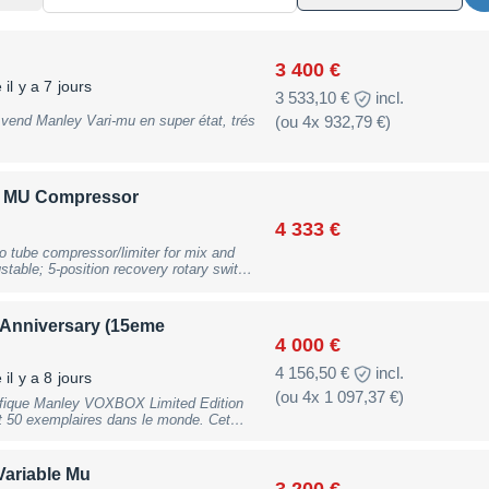
3 400 €
il y a 7 jours
3 533,10 €
incl.
(ou 4x 932,79 €)
le MU Compressor
4 333 €
 tube compressor/limiter for mix and
stable; 5-position recovery rotary switch
filter -3dB @ 100Hz; function modes:
5 to 1; hard bypass switch; max. gain: 35
stereo link function; design: 19"" / 2 HE,
Anniversary (15eme
 slight traces of use
4 000 €
4 156,50 €
incl.
il y a 8 jours
(ou 4x 1 097,37 €)
t 50 exemplaires dans le monde. Cet
50. Le VOXBOX a été entièrement révisé
ionnel. Il fonctionne parfaitement et se
quasiment comme neuf. Préampli micro à
Variable Mu
tamment une section compresseur,
3 200 €