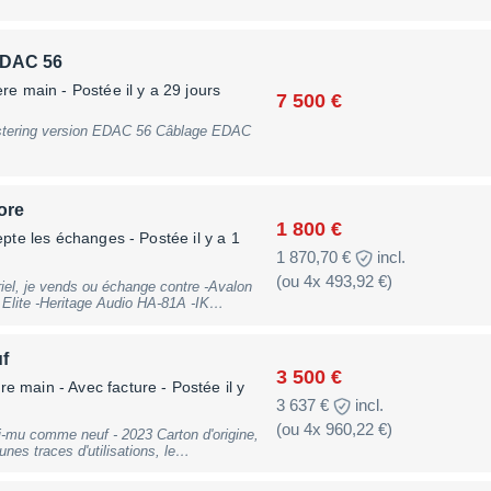
d EQ/Limiter via 1/4"" TRS jack,
 Preamp/Compressor section), Balanced
, B-Stock with full warranty, may have
DAC 56
ère main
- Postée il y a 29 jours
7 500 €
ersion EDAC 56 Câblage EDAC
ore
1 800 €
epte les échanges
- Postée il y a 1
1 870,70 €
incl.
(ou 4x 493,92 €)
iel, je vends ou échange contre -Avalon
Elite -Heritage Audio HA-81A -IK
IK Multimedia iLoud MTM MKII -Warm
Grace Design m905 avec possibilité
rigine.
f
3 500 €
re main - Avec facture
- Postée il y
3 637 €
incl.
(ou 4x 960,22 €)
nt pour les photos ci-joint depuis son